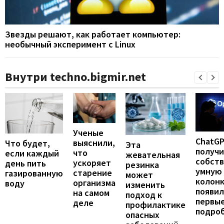
Звезды решают, как работает компьютер:
необычный эксперимент с Linux
Внутри techno.bigmir.net
Ученые
ChatG
выяснили,
Что будет,
Эта
получ
что
если каждый
жевательная
собст
ускоряет
день пить
резинка
умную
старение
газированную
может
колонк
организма
воду
изменить
появил
на самом
подход к
первы
деле
профилактике
подро
опасных