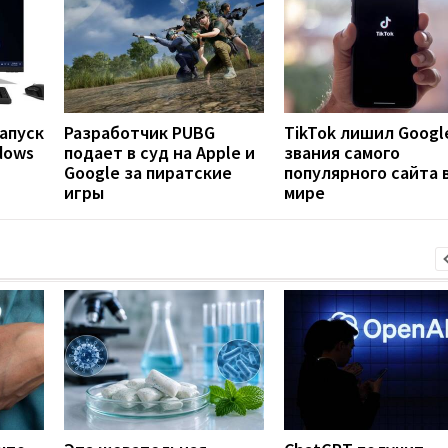
апуск
Разработчик PUBG
TikTok лишил Googl
dows
подает в суд на Apple и
звания самого
Google за пиратские
популярного сайта 
игры
мире