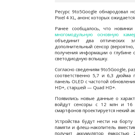
Ресурс 9to5Google обнародовал н
Pixel 4 XL, анонс которых ожидает
Ранее сообщалось, что новинк
многомодульную основную каме
объединит два оптических эл
дополнительный сенсор (вероятно,
получения информации о глубине 
светодиодную вспышку.
Согласно сведениям 9to5Google, разм
соответственно 5,7 и 6,3 дюйма 
панель OLED с частотой обновления
HD+, старшей — Quad HD+.
Появились новые данные о характе
войдут сенсоры с 12 млн и 16 м
смартфонов проектируется некий ак
Устройства будут нести на борту 
памяти и флеш-накопитель вмести
получит аккумулятор ёмкостью 