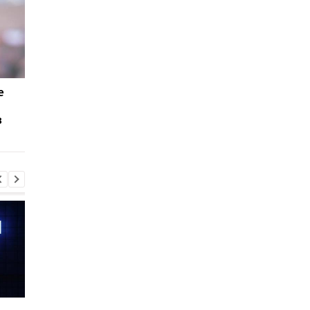
e
Google переведет
Forbes: Apple вступи
Android-игры на
тайный сговор с Goo
в
Windows в 2022 году