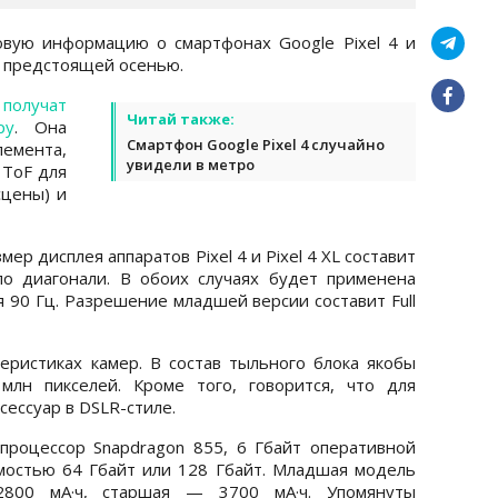
овую информацию о смартфонах Google Pixel 4 и
ся предстоящей осенью.
и
получат
Читай также:
ру
. Она
Смартфон Google Pixel 4 случайно
емента,
увидели в метро
 ToF для
сцены) и
ер дисплея аппаратов Pixel 4 и Pixel 4 XL составит
по диагонали. В обоих случаях будет применена
 90 Гц. Разрешение младшей версии составит Full
ристиках камер. В состав тыльного блока якобы
лн пикселей. Кроме того, говорится, что для
сессуар в DSLR-стиле.
процессор Snapdragon 855, 6 Гбайт оперативной
мостью 64 Гбайт или 128 Гбайт. Младшая модель
2800 мА·ч, старшая — 3700 мА·ч. Упомянуты