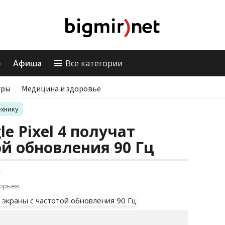
о
Афиша
Все категории
гры
Медицина и здоровье
ехнику
e Pixel 4 получат
ой обновления 90 Гц
ю
горьев