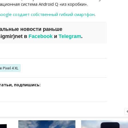
ционная система Android Q «из коробки».
oogle создает собственный гибкий смартфон
.
уальные новости раньше
igmir)net
в
Facebook
и
Telegram
.
 Pixel 4 XL
татьи, подпишись: