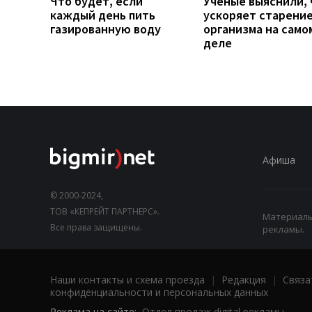
Что будет, если
Ученые выяснили, 
каждый день пить
ускоряет старени
газированную воду
организма на само
деле
Афиша
© 2000-2024,
ТОВ «КЕПРЕЙТ ПАРТНЕРС».
Материалы,
Все права защищены.
рекламы.
Наши контакты и схема проезда
|
Редакция
|
Связа
конфиденциальности и персональных данных
Реклама на сайте:
Отдел продаж digital рекламы