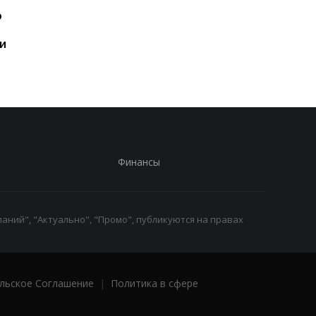
Шесть смартфонов за
Назван самый люби
ю
год: Nothing готовит
iPhone пользователе
самый масштабный
и это не новый флаг
и
запуск в своей истории
Финансы
аний", "Актуально", "Промо", публикуются на правах
льское Соглашение
|
Политика в сфере