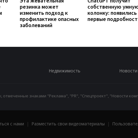
что
Эта жевательная
ChatGPT получит
е
резинка может
собственную умну
м
изменить подход к
колонку: появились
профилактике опасных
первые подробност
заболеваний
Недвижимость
Новости
 отмеченные знаками "Реклама", "PR", "Спецпроект", "Новости комп
ться с нами
|
Разместить свои видеоматериалы
|
Пользовате