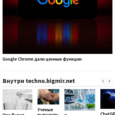
Google Chrome дали ценные функции
Внутри techno.bigmir.net
Ученые
ChatG
выяснили,
Что будет,