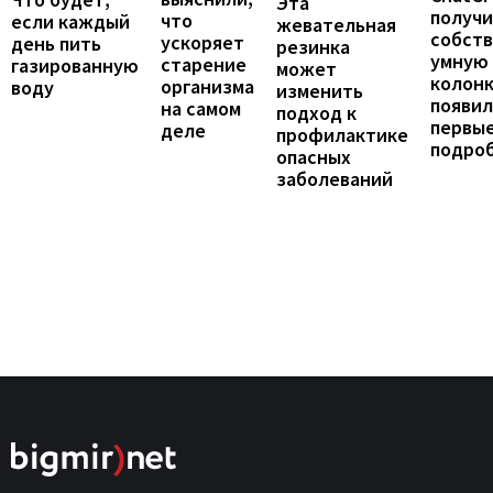
Эта
получ
что
если каждый
жевательная
собст
ускоряет
день пить
резинка
умную
старение
газированную
может
колонк
организма
воду
изменить
появил
на самом
подход к
первы
деле
профилактике
подро
опасных
заболеваний