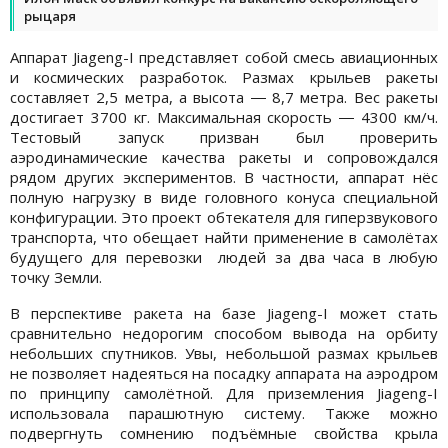
рыцаря
Аппарат Jiageng-I представляет собой смесь авиационных
и космических разработок. Размах крыльев ракеты
составляет 2,5 метра, а высота ― 8,7 метра. Вес ракеты
достигает 3700 кг. Максимальная скорость ― 4300 км/ч.
Тестовый запуск призван был проверить
аэродинамические качества ракеты и сопровождался
рядом других экспериментов. В частности, аппарат нёс
полную нагрузку в виде головного конуса специальной
конфигурации. Это проект обтекателя для гиперзвукового
транспорта, что обещает найти применение в самолётах
будущего для перевозки людей за два часа в любую
точку Земли.
В перспективе ракета на базе Jiageng-I может стать
сравнительно недорогим способом вывода на орбиту
небольших спутников. Увы, небольшой размах крыльев
не позволяет надеяться на посадку аппарата на аэродром
по принципу самолётной. Для приземления Jiageng-I
использовала парашютную систему. Также можно
подвергнуть сомнению подъёмные свойства крыла