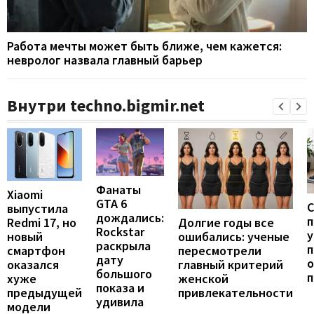
Работа мечты может быть ближе, чем кажется:
невролог назвала главный барьер
Внутри techno.bigmir.net
Фанаты
Xiaomi
GTA 6
С
выпустила
дождались:
п
Долгие годы все
Redmi 17, но
Rockstar
у
ошибались: ученые
новый
раскрыла
п
пересмотрели
смартфон
дату
о
главный критерий
оказался
большого
женской
хуже
показа и
привлекательности
предыдущей
удивила
модели