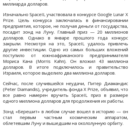
миллиарда долларов.
Изначально SpaceIL участвовала в конкурсе Google Lunar X
Prize. Цель конкурса заключалась в финансировании
предприятия, которое, не получая деньги от государства,
посадит зонд на Луну. Главный приз — 20 миллионов
долларов. Однако в январе прошлого года конкурс
закрыли. Несмотря на это, SpaceIL удалось привлечь
другие инвестиции. Одно из самых больших вложений
поступило от южноафриканского предпринимателя
Мориса Кана (Morris Kahn). Он вложил 43 миллиона
долларов. В итоге подключилось и правительство
Израиля, которое выделило два миллиона долларов.
Сейчас, после случившейся неудачи, Питер Диамандис
(Peter Diamandis), учредитель фонда X Prize, объявил, что
все равно намерен вручить SpaceIL приз в размере
одного миллиона долларов для продолжения их работы.
Зонд «Берешит» в любом случае вошел в историю — он
стал первым частным космическим аппаратом,
облетевшим Луну и вышедшим на окололунную орбиту.