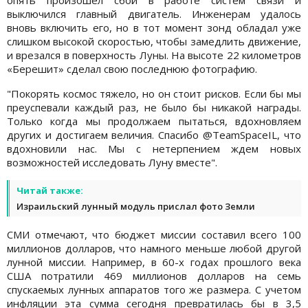
опять произошел сбой в работе систем связи и
выключился главный двигатель. Инженерам удалось
вновь включить его, но в тот момент зонд обладал уже
слишком высокой скоростью, чтобы замедлить движение,
и врезался в поверхность Луны. На высоте 22 километров
«Берешит» сделал свою последнюю фотографию.
"Покорять космос тяжело, но он стоит рисков. Если бы мы
преуспевали каждый раз, не было бы никакой награды.
Только когда мы продолжаем пытаться, вдохновляем
других и достигаем величия. Спасибо @TeamSpaceIL, что
вдохновили нас. Мы с нетерпением ждем новых
возможностей исследовать Луну вместе".
Читай также:
Израильский лунный модуль прислал фото Земли
СМИ отмечают, что бюджет миссии составил всего 100
миллионов долларов, что намного меньше любой другой
лунной миссии. Например, в 60-х годах прошлого века
США потратили 469 миллионов долларов на семь
спускаемых лунных аппаратов того же размера. С учетом
инфляции эта сумма сегодня превратилась бы в 3,5