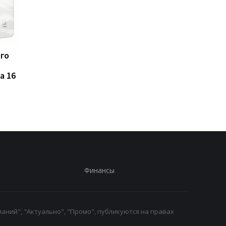
ого
Такого iPhone еще не
Названы 7 продуктов
было: Apple испытывает
которые ученые
a 16
рекордно крупный
связывают с
флагман
повышенным риском
развития рака
Финансы
аний", "Актуально", "Промо", публикуются на правах