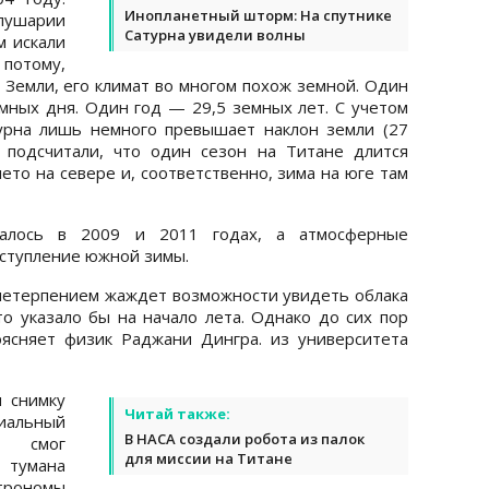
Инопланетный шторм: На спутнике
олушарии
Сатурна увидели волны
м искали
 потому,
т Земли, его климат во многом похож земной. Один
емных дня. Один год — 29,5 земных лет. С учетом
турна лишь немного превышает наклон земли (27
ы подсчитали, что один сезон на Титане длится
ето на севере и, соответственно, зима на юге там
далось в 2009 и 2011 годах, а атмосферные
аступление южной зимы.
с нетерпением жаждет возможности увидеть облака
 указало бы на начало лета. Однако до сих пор
оясняет физик Раджани Дингра. из университета
 снимку
Читай также:
циальный
В НАСА создали робота из палок
р смог
для миссии на Титане
тумана
трономы