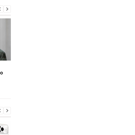
Рвота и потеря
Сокровенно для
го
сознания: украинцам
женщин: опасно ли
рассказали об
купаться при месячн
опасности летом