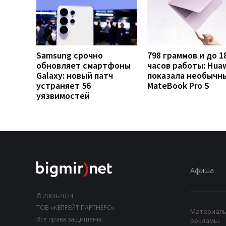
Samsung срочно
798 граммов и до 1
обновляет смартфоны
часов работы: Hua
Galaxy: новый патч
показала необычн
устраняет 56
MateBook Pro S
уязвимостей
Афиша
© 2000-2024,
ТОВ «КЕПРЕЙТ ПАРТНЕРС».
Материалы,
Все права защищены.
рекламы.