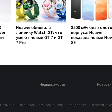
8
Huawei обновила
8500 мАч без толст
wei
линейку Watch GT: что
корпуса: Huawei
ый
умеют новые GT 7 и GT
показала новый Nov
7 Pro
SE
Недвижимость
Новости
 отмеченные знаками "Реклама", "PR", "Спецпроект", "Новости комп