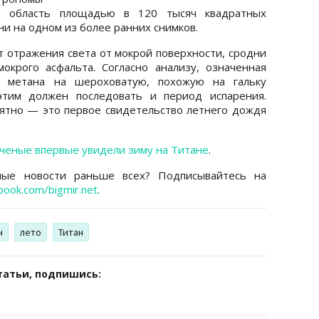
ю область площадью в 120 тысяч квадратных
ни на одном из более ранних снимков.
т отражения света от мокрой поверхности, сродни
окрого асфальта. Согласно анализу, означенная
 метана на шероховатую, похожую на гальку
этим должен последовать и период испарения.
ятно — это первое свидетельство летнего дождя
ченые впервые увидели зиму на Титане
.
ные новости раньше всех? Подписывайтесь на
book.com/bigmir.net
.
н
лето
Титан
татьи, подпишись: