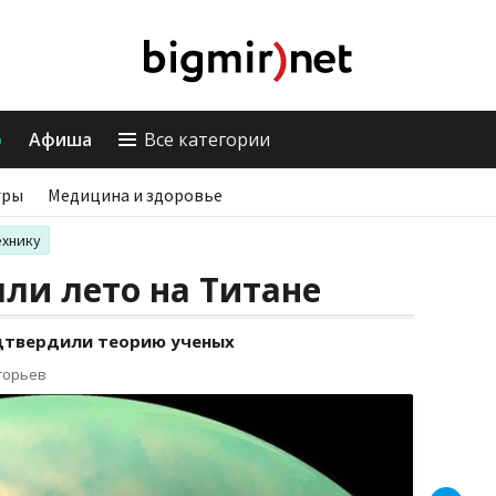
о
Афиша
Все категории
гры
Медицина и здоровье
ехнику
ли лето на Титане
одтвердили теорию ученых
горьев