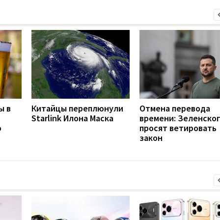
ы в
Китайцы переплюнули
Отмена перевода
Starlink Илона Маска
времени: Зеленско
ю
просят ветировать
закон