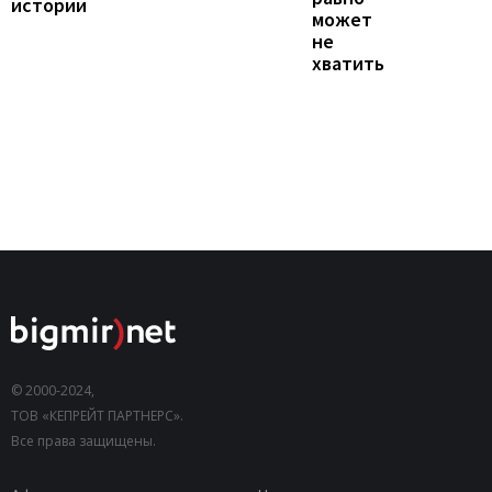
истории
может
не
хватить
© 2000-2024,
ТОВ «КЕПРЕЙТ ПАРТНЕРС».
Все права защищены.