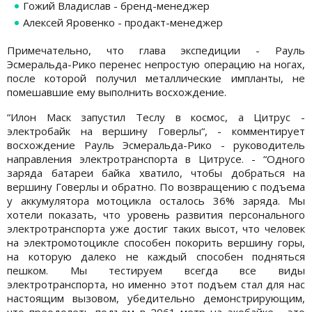
Гожий Владислав - бренд-менеджер
Алексей Яровенко - продакт-менеджер
Примечательно, что глава экспедиции - Рауль
Эсмеральда-Рико перенес непростую операцию на ногах,
после которой получил металлические импланты, не
помешавшие ему выполнить восхождение.
“Илон Маск запустил Теслу в космос, а Цитрус -
электробайк на вершину Говерлы“, - комментирует
восхождение Рауль Эсмеральда-Рико - руководитель
направления электротранспорта в Цитрусе. - “Одного
заряда батареи байка хватило, чтобы добраться на
вершину Говерлы и обратно. По возвращению с подъема
у аккумулятора мотоцикла осталось 36% заряда. Мы
хотели показать, что уровень развития персонального
электротранспорта уже достиг таких высот, что человек
на электромотоцикле способен покорить вершину горы,
на которую далеко не каждый способен подняться
пешком. Мы тестируем всегда все виды
электротранспорта, но именно этот подъем стал для нас
настоящим вызовом, убедительно демонстрирующим,
что преодолеть подъем в 2061 метр на экобайке - это