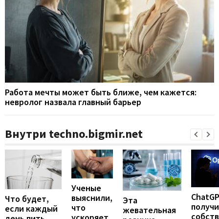
Работа мечты может быть ближе, чем кажется:
невролог назвала главный барьер
Внутри techno.bigmir.net
Ученые
ChatG
выяснили,
Что будет,
Эта
получ
что
если каждый
жевательная
собст
ускоряет
день пить