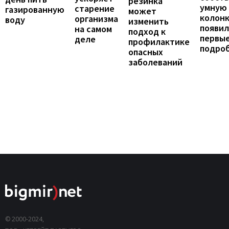
резинка
умную
старение
газированную
может
колонк
организма
воду
изменить
появил
на самом
подход к
первы
деле
профилактике
подро
опасных
заболеваний
© 2000-2024,