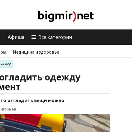
о
Афиша
Все категории
гры
Медицина и здоровье
ехнику
погладить одежду
мент
 что отгладить вещи можно
ригорьев