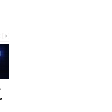
растворить амбарный
стиралке на жидкий
замок: Эксперименты
азот: Эксперименты
Шесть смартфонов за
Назван самый люби
ю
год: Nothing готовит
iPhone пользователе
самый масштабный
и это не новый флаг
и
запуск в своей истории