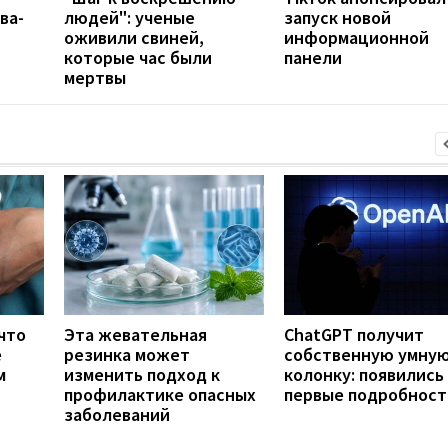
ва-
людей": ученые
запуск новой
оживили свиней,
информационной
которые час были
панели
мертвы
что
Эта жевательная
ChatGPT получит
е
резинка может
собственную умну
м
изменить подход к
колонку: появились
профилактике опасных
первые подробност
заболеваний