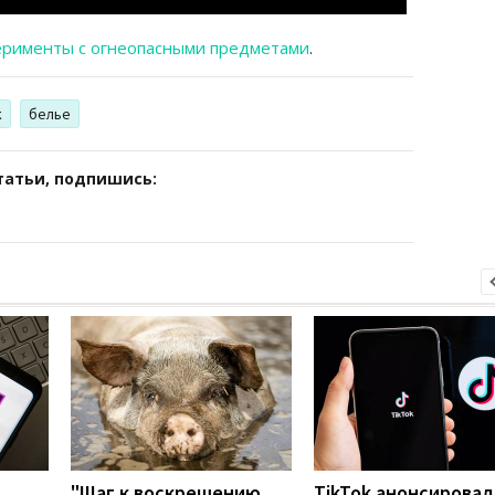
ерименты с огнеопасными предметами
.
к
белье
татьи, подпишись:
"Шаг к воскрешению
TikTok анонсировал