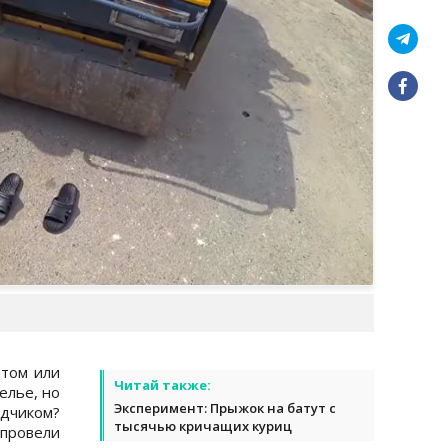
нтом или
Читай также:
елье, но
Эксперимент: Прыжок на батут с
адчиком?
тысячью кричащих куриц
провели