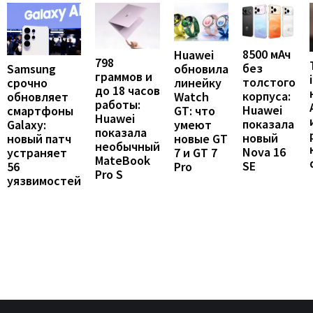
8500 мАч
Huawei
798
без
Samsung
обновила
граммов и
толстого
срочно
линейку
до 18 часов
корпуса:
обновляет
Watch
работы:
Huawei
смартфоны
GT: что
Huawei
показала
Galaxy:
умеют
показала
новый
новый патч
новые GT
необычный
Nova 16
устраняет
7 и GT 7
MateBook
SE
56
Pro
Pro S
уязвимостей