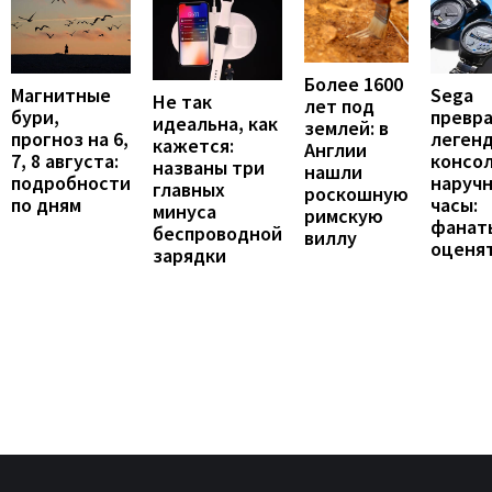
Более 1600
Магнитные
Sega
Не так
лет под
бури,
превр
идеальна, как
землей: в
прогноз на 6,
леген
кажется:
Англии
7, 8 августа:
консол
названы три
нашли
подробности
наруч
главных
роскошную
по дням
часы:
минуса
римскую
фанат
беспроводной
виллу
оценя
зарядки