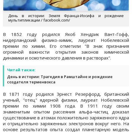
День в истории: Земля Франца-Иосифа и рождение
мультипликации / facebook.com/
В 1852 году родился Якоб Хендрик Вант-Гофф,
нидерландский физико-химик, лауреат Нобелевской
премии по химии. Его отметили "В знак признания
огромной важности открытия законов химической
динамики и осмотического давления в растворах".
Читай также:
День в истории: Трагедия в Рамштайне и рождение
создателя терменвокса
В 1871 году родился Эрнест Резерфорд, британский
ученый, "отец" ядерной физики, лауреат Нобелевской
премии по химии 1908 года. В 1911 году своим
знаменитым опытом рассеяния альфа-частиц доказал
существование в атомах положительно заряженного ядра
и отрицательно заряженных электронов вокруг него. На
основе результатов опыта создал планетарную модель