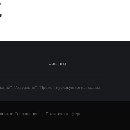
ю
год: Nothing готовит
iPhone пользователе
самый масштабный
и это не новый флаг
и
запуск в своей истории
Финансы
аний", "Актуально", "Промо", публикуются на правах
льское Соглашение
|
Политика в сфере