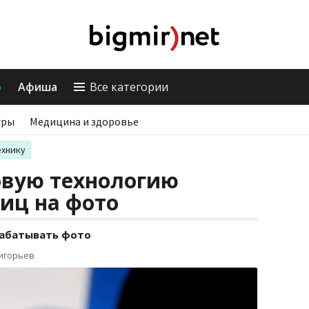
о
Афиша
Все категории
гры
Медицина и здоровье
ехнику
овую технологию
иц на фото
рабатывать фото
ригорьев