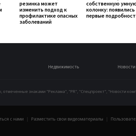
е
резинка может
собственную умну
м
изменить подход к
колонку: появились
профилактике опасных
первые подробност
заболеваний
Недвижимость
Новости
 отмеченные знаками "Реклама", "PR", "Спецпроект", "Новости комп
ться с нами
|
Разместить свои видеоматериалы
|
Пользовате