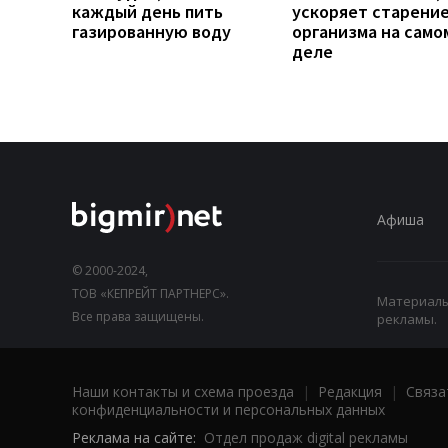
каждый день пить
ускоряет старени
газированную воду
организма на само
деле
Афиша
© 2000-2024,
ТОВ «КЕПРЕЙТ ПАРТНЕРС».
Материалы,
Все права защищены.
рекламы.
Наши контакты и схема проезда
|
Редакция
|
Связа
конфиденциальности и персональных данных
Реклама на сайте:
Отдел продаж digital рекламы