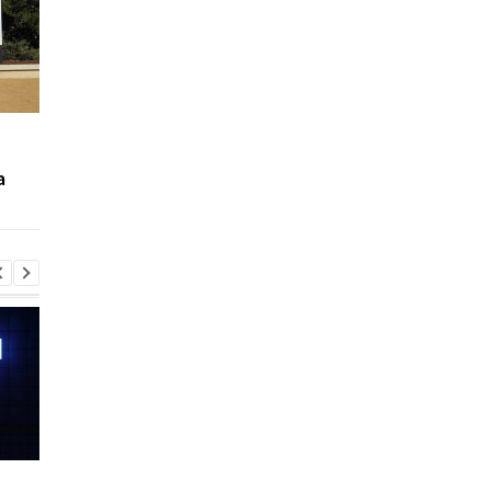
На Instagram подали в
Facebook отключит
суд за вред детской
распознавание лиц и
а
психике
удалит миллиарды
данных
Шесть смартфонов за
Назван самый люби