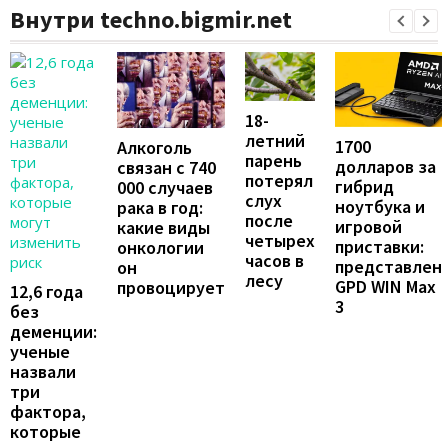
Внутри techno.bigmir.net
18-
летний
1700
Алкоголь
парень
долларов за
связан с 740
потерял
гибрид
000 случаев
слух
ноутбука и
рака в год:
после
игровой
какие виды
четырех
приставки:
онкологии
часов в
представлен
он
лесу
GPD WIN Max
провоцирует
12,6 года
3
без
деменции:
ученые
назвали
три
фактора,
которые