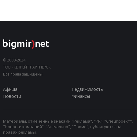
© 2000-2024,
ТОВ «КЕПРЕЙТ ПАРТНЕРС».
Все права защищены.
Афиша
Недвижимость
Новости
Финансы
Материалы, отмеченные знаками "Реклама", "PR", "Спецпроект",
"Новости компаний", "Актуально", "Промо", публикуются на
правах рекламы.