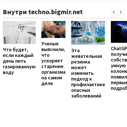
Внутри techno.bigmir.net
Ученые
ChatG
выяснили,
Что будет,
Эта
получ
что
если каждый
жевательная
собст
ускоряет
день пить
резинка
умную
старение
газированную
может
колонк
организма
воду
изменить
появил
на самом
подход к
первы
деле
профилактике
подро
опасных
заболеваний