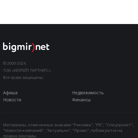
© 2000-2024,
ТОВ «КЕПРЕЙТ ПАРТНЕРС».
Все права защищены.
Афиша
Недвижимость
Новости
Финансы
Материалы, отмеченные знаками "Реклама", "PR", "Спецпроект",
"Новости компаний", "Актуально", "Промо", публикуются на
правах рекламы.