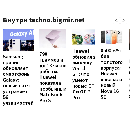
Внутри techno.bigmir.net
8500 мАч
Huawei
798
без
Samsung
обновила
граммов и
толстого
срочно
линейку
до 18 часов
корпуса:
обновляет
Watch
работы:
Huawei
смартфоны
GT: что
Huawei
показала
Galaxy:
умеют
показала
новый
новый патч
новые GT
необычный
Nova 16
устраняет
7 и GT 7
MateBook
SE
56
Pro
Pro S
уязвимостей