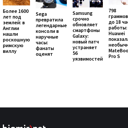
798
Более 1600
Samsung
Sega
граммов
лет под
срочно
превратила
до 18 ча
землей: в
обновляет
легендарные
работы:
Англии
смартфоны
консоли в
Huawei
нашли
Galaxy:
наручные
показал
роскошную
новый патч
часы:
необыч
римскую
устраняет
фанаты
MateBo
виллу
56
оценят
Pro S
уязвимостей