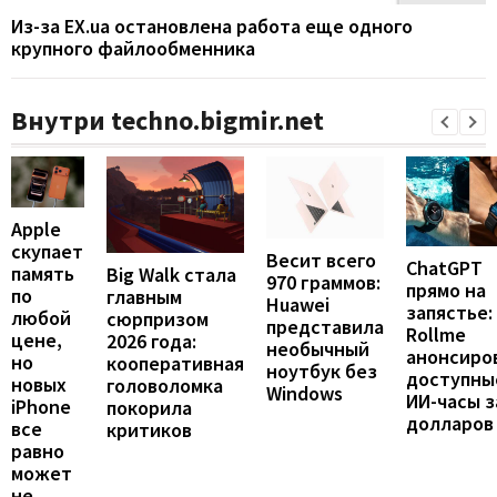
Из-за EX.ua остановлена работа еще одного
крупного файлообменника
Внутри techno.bigmir.net
Apple
скупает
Весит всего
ChatGPT
память
Big Walk стала
970 граммов:
прямо на
по
главным
Huawei
запястье:
любой
сюрпризом
представила
Rollme
цене,
2026 года:
необычный
анонсиро
но
кооперативная
ноутбук без
доступны
новых
головоломка
Windows
ИИ-часы з
iPhone
покорила
долларов
все
критиков
равно
может
не