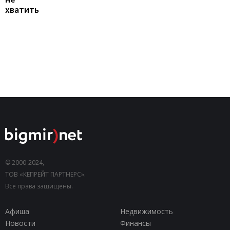
хватить
© 2000-2024,
ТОВ «КЕПРЕЙТ ПАРТНЕРС».
Все права защищены.
Афиша
Недвижимость
Новости
Финансы