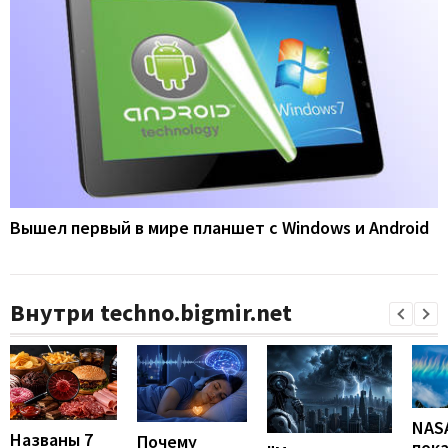
Вышел первый в мире планшет с Windows и Android
Внутри techno.bigmir.net
NAS
Названы 7
Почему
пок