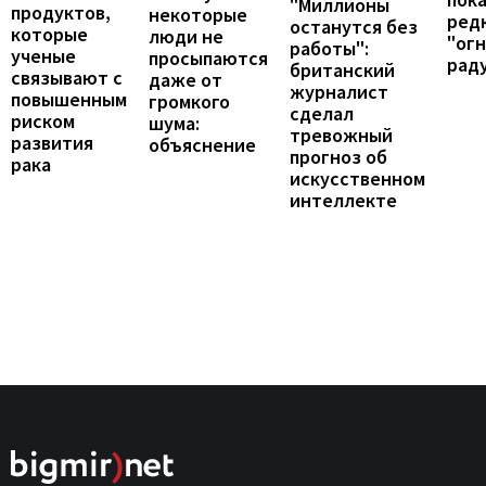
"Миллионы
продуктов,
некоторые
ред
останутся без
которые
люди не
"ог
работы":
ученые
просыпаются
рад
британский
связывают с
даже от
журналист
повышенным
громкого
сделал
риском
шума:
тревожный
развития
объяснение
прогноз об
рака
искусственном
интеллекте