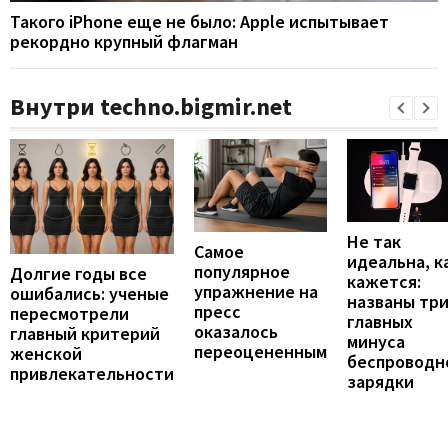
Такого iPhone еще не было: Apple испытывает
рекордно крупный флагман
Внутри techno.bigmir.net
Не так
Самое
идеальна, к
популярное
Долгие годы все
кажется:
упражнение на
ошибались: ученые
названы тр
пресс
пересмотрели
главных
оказалось
главный критерий
минуса
переоцененным
женской
беспроводн
привлекательности
зарядки