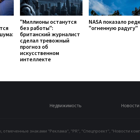
"Миллионы останутся
NASA показало ред
тся
без работы":
"огненную радугу"
шума:
британский журналист
сделал тревожный
прогноз об
искусственном
интеллекте
Недвижимость
Новости
 отмеченные знаками "Реклама", "PR", "Спецпроект", "Новости комп