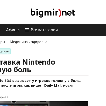
о
Афиша
Все категории
гры
Медицина и здоровье
ехнику
тавка Nintendo
ную боль
do 3DS вызывает у игроков головную боль.
осле игры, как пишет Daily Mail, носят
горьев