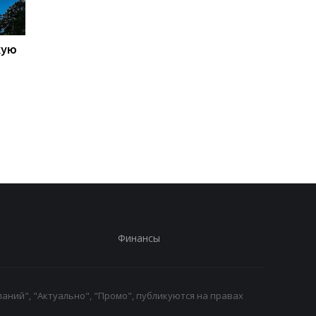
кую
Galaxy S27 Ultra станет
Не по мощности, а п
фотографировать
любви владельцев:
иначе: инсайдер
AnTuTu выбрал лучш
раскрыл секрет новых
Android-смартфоны
объективов Samsung
Финансы
аний", "Актуально", "Промо", публикуются на правах