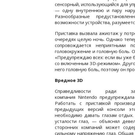
сенсорный, использующийся для упр
— одну внутреннюю и пару наруж
Разнообразные предустановле
возможности устройства, разумеетс
Приставка вызвала ажиотаж у потр
очередях целую ночь. Однако тепе
сопровождается неприятными п
головокружение и головную боль. О
«Предупреждаю всех: если вы уже б
со включенным 3D-режимом». Другой
него головную боль, поэтому он про
Вредное 3D
Справедливости ради
компания Nintendo предупреждал
Работать с приставкой произв
предыдущих версий консоли это
необходимо давать глазам отдых
усталости глаз, — объяснял деве
сторонних компаний может соде
сильному напряжению глаз. Общая 