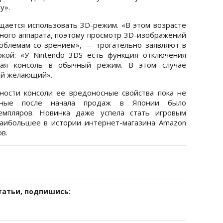
у».
щается использовать 3D-режим. «В этом возрасте
ого аппарата, поэтому просмотр 3D-изображений
облемам со зрением», — трогательно заявляют в
ркой: «У Nintendo 3DS есть функция отключения
щая консоль в обычный режим. В этом случае
ой желающий».
ности консоли ее вредоносные свойства пока не
дные после начала продаж в Японии было
емпляров. Новинка даже успела стать игровым
наибольшее в истории интернет-магазина Amazon
в.
татьи, подпишись: