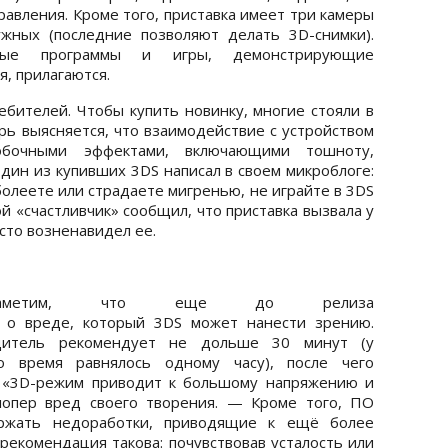
авления. Кроме того, приставка имеет три камеры
ных (последние позволяют делать 3D-снимки).
нные программы и игры, демонстрирующие
я, прилагаются.
ебителей. Чтобы купить новинку, многие стояли в
рь выясняется, что взаимодействие с устройством
обочными эффектами, включающими тошноту,
дин из купивших 3DS написал в своем микроблоге:
олеете или страдаете мигренью, не играйте в 3DS
 «счастливчик» сообщил, что приставка вызвала у
сто возненавидел ее.
 заметим, что еще до релиза
а о вреде, который 3DS может нанести зрению.
одитель рекомендует не дольше 30 минут (у
 время равнялось одному часу), после чего
. «3D-режим приводит к большому напряжению и
лопер вред своего творения. — Кроме того, ПО
ржать недоработки, приводящие к ещё более
рекомендация такова: почувствовав усталость или