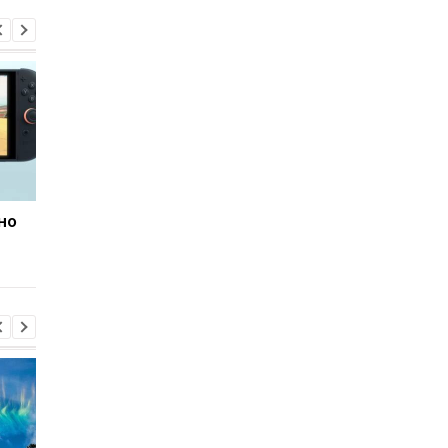
но
Портативные консоли:
Умер создатель
выбираем лучшие себе
приставок Super
или на подарок
Nintendo и NES