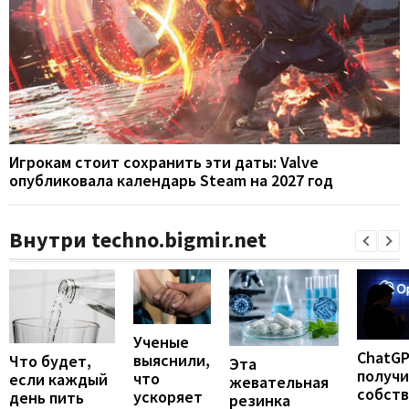
Игрокам стоит сохранить эти даты: Valve
опубликовала календарь Steam на 2027 год
Внутри techno.bigmir.net
Ученые
ChatG
выяснили,
Что будет,
Эта
получ
что
если каждый
жевательная
собст
ускоряет
день пить
резинка