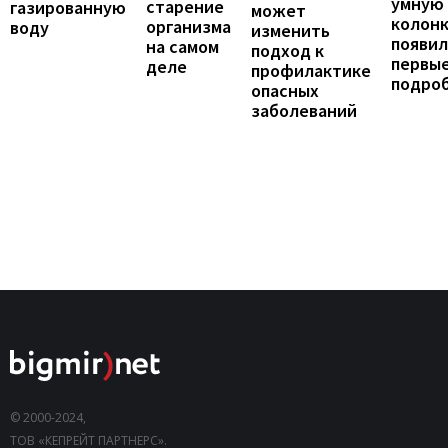
умную
старение
газированную
может
колонк
организма
воду
изменить
появил
на самом
подход к
первы
деле
профилактике
подро
опасных
заболеваний
© 2000-2024,
ТОВ «КЕПРЕЙТ ПАРТНЕРС».