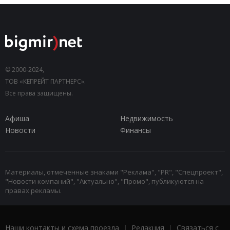
© 2000-2024,
ТОВ «КЕПРЕЙТ ПАРТНЕРС».
Все права защищены.
Афиша
Недвижимость
Новости
Финансы
Материалы, отмеченные знаками "Реклама", "PR", "Спецпроект",
"Новости компаний", "Актуально", "Промо", публикуются на
правах рекламы.
Наши контакты и схема проезда
|
Редакция
|
Связаться с