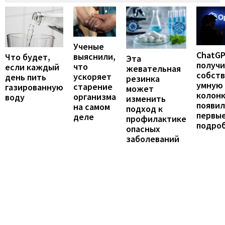
Ученые
ChatG
выяснили,
Что будет,
Эта
получ
что
если каждый
жевательная
собст
ускоряет
день пить
резинка
умную
старение
газированную
может
колонк
организма
воду
изменить
появил
на самом
подход к
первы
деле
профилактике
подро
опасных
заболеваний