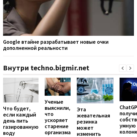
Google втайне разрабатывает новые очки
дополненной реальности
Внутри techno.bigmir.net
Ученые
ChatG
выяснили,
Что будет,
Эта
получ
что
если каждый
жевательная
собст
ускоряет
день пить
резинка
умную
старение
газированную
может
колонк
организма
воду
изменить