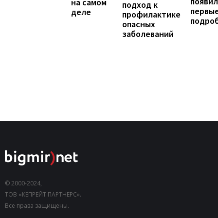
появил
на самом
подход к
первы
деле
профилактике
подро
опасных
заболеваний
© 2000-2024,
ТОВ «КЕПРЕЙТ ПАРТНЕРС».
Все права защищены.