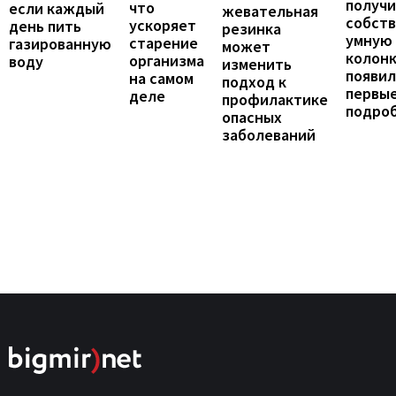
получ
что
если каждый
жевательная
собст
ускоряет
день пить
резинка
умную
старение
газированную
может
колонк
организма
воду
изменить
появил
на самом
подход к
первы
деле
профилактике
подро
опасных
заболеваний