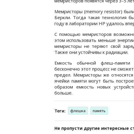
мемристоров появятся через 3-5 лет
Мемристоры (memory resistor) был
Беркли. Тогда такая технология б
году в лаборатории HP удалось впе
С помощью мемристоров возможно
этом использовать меньше энергии
мемристоры не теряют свой заря
Также они устойчивы к радиации.
Емкость обычной флеш-памяти 
бесконечно этот процесс не сможет
предел. Мемристоры же относятся 
ячейки памяти могут быть построе
образом емкость новых устройс
больше.
Теги:
флешка
память
Не пропусти другие интересные с