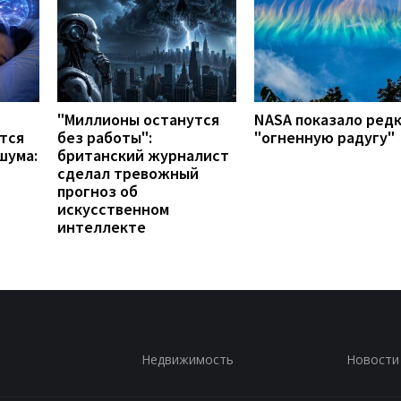
"Миллионы останутся
NASA показало ред
тся
без работы":
"огненную радугу"
шума:
британский журналист
сделал тревожный
прогноз об
искусственном
интеллекте
Недвижимость
Новости