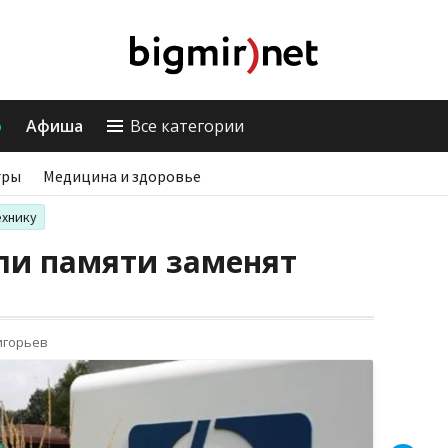
о
Афиша
Все категории
гры
Медицина и здоровье
ехнику
ли памяти заменят
игорьев