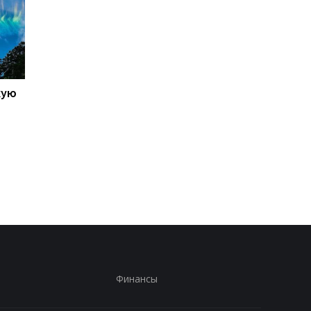
кую
Galaxy S27 Ultra станет
Не по мощности, а п
фотографировать
любви владельцев:
иначе: инсайдер
AnTuTu выбрал лучш
раскрыл секрет новых
Android-смартфоны
объективов Samsung
Финансы