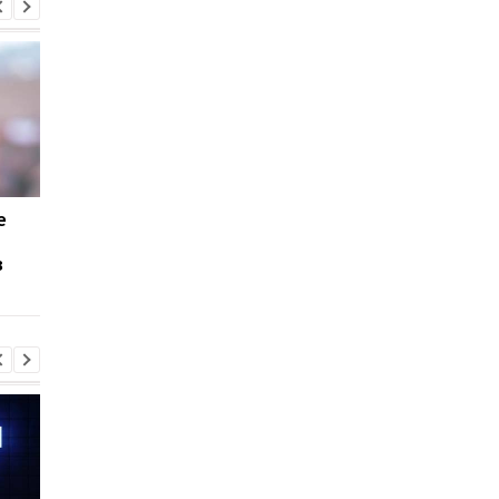
e
Google переведет
Forbes: Apple вступи
Android-игры на
тайный сговор с Goo
в
Windows в 2022 году