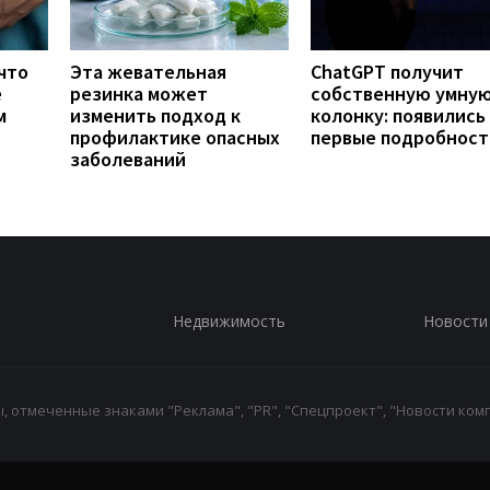
что
Эта жевательная
ChatGPT получит
е
резинка может
собственную умну
м
изменить подход к
колонку: появились
профилактике опасных
первые подробност
заболеваний
Недвижимость
Новости
 отмеченные знаками "Реклама", "PR", "Спецпроект", "Новости комп