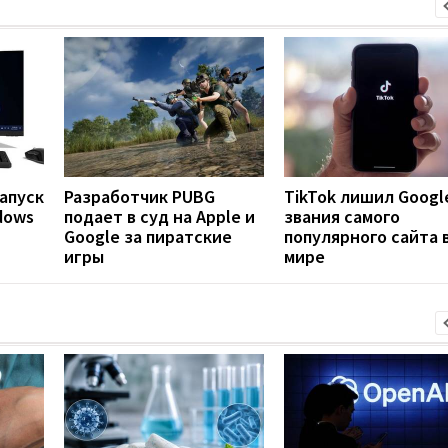
апуск
Разработчик PUBG
TikTok лишил Googl
dows
подает в суд на Apple и
звания самого
Google за пиратские
популярного сайта 
игры
мире