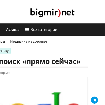
о
Афиша
Все категории
гры
Медицина и здоровье
ехнику
 поиск «прямо сейчас»
игорьев