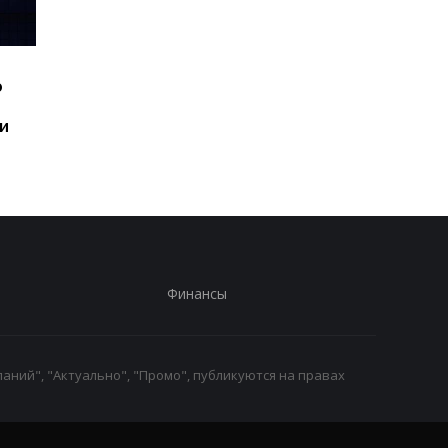
Шесть смартфонов за
Назван самый люби
ю
год: Nothing готовит
iPhone пользователе
самый масштабный
и это не новый флаг
и
запуск в своей истории
Финансы
аний", "Актуально", "Промо", публикуются на правах