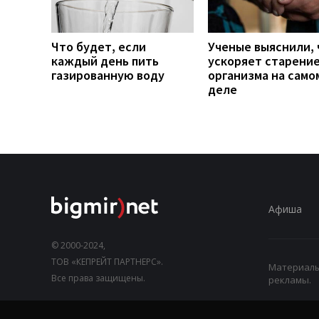
Что будет, если
Ученые выяснили, 
каждый день пить
ускоряет старени
газированную воду
организма на само
деле
Афиша
© 2000-2024,
ТОВ «КЕПРЕЙТ ПАРТНЕРС».
Материалы,
Все права защищены.
рекламы.