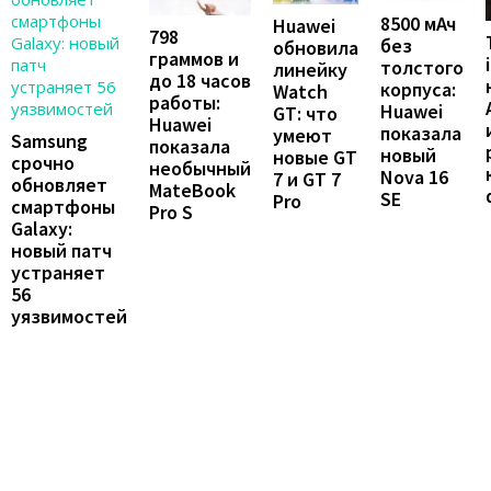
8500 мАч
Huawei
798
без
обновила
граммов и
толстого
линейку
до 18 часов
корпуса:
Watch
работы:
Huawei
GT: что
Huawei
показала
умеют
Samsung
показала
новый
новые GT
срочно
необычный
Nova 16
7 и GT 7
обновляет
MateBook
SE
Pro
смартфоны
Pro S
Galaxy:
новый патч
устраняет
56
уязвимостей