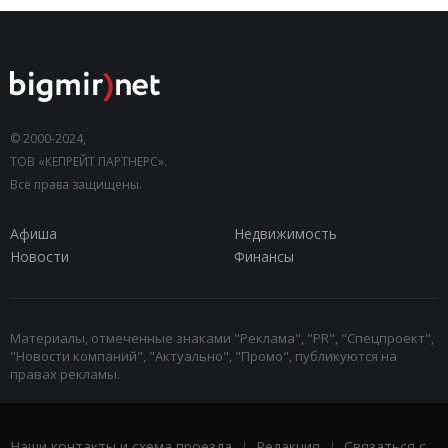
© 2000-2024,
ТОВ «КЕПРЕЙТ ПАРТНЕРС».
Все права защищены.
Афиша
Недвижимость
Новости
Финансы
Материалы, отмеченные знаками "Реклама", "PR", "Спецпроект",
"Новости компаний", "Актуально", "Промо", публикуются на
правах рекламы.
Наши контакты и схема проезда
|
Редакция
|
Связаться с