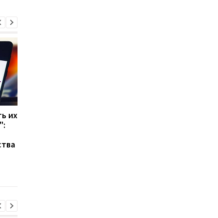
ь их
Стоит ли говорить
OpenAI разрабатыва
":
ChatGPT "спасибо":
голосового помощни
ученые дали
уровня "Джарвиса" 
ства
неожиданный ответ
"Железного человек