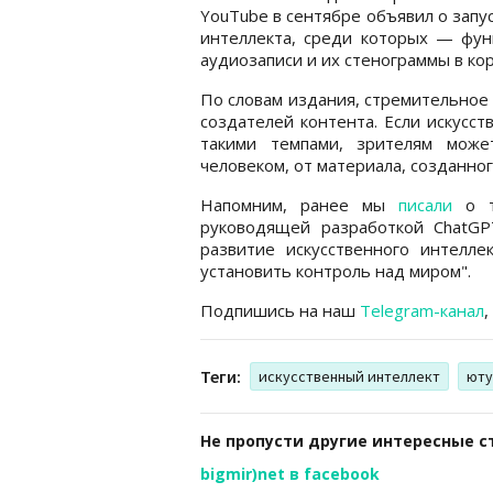
YouTube в сентябре объявил о запу
интеллекта, среди которых — фун
аудиозаписи и их стенограммы в ко
По словам издания, стремительное
создателей контента. Если искусс
такими темпами, зрителям може
человеком, от материала, созданно
Напомним, ранее мы
писали
о то
руководящей разработкой ChatGP
развитие искусственного интелле
установить контроль над миром".
Подпишись на наш
Telegram-канал
,
Теги:
искусственный интеллект
юту
Не пропусти другие интересные с
bigmir)net в facebook