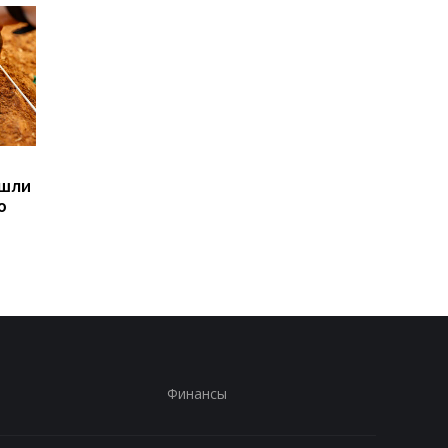
Sega превратила
Магнитные бури,
ашли
легендарные консоли в
прогноз на 6, 7, 8
ю
наручные часы: фанаты
августа: подробност
оценят
по дням
Финансы