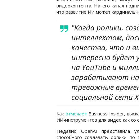
видеоконтента. На его канал подп
что развитие ИИ может кардинальн
"Когда ролики, со
интеллектом, дос
качества, что и в
интересно будет 
на YouTube и мил
зарабатывают на
тревожные времен
социальной сети X
Как
отмечает
Business Insider, выс
ИИ-инструментов для видео как со с
Недавно OpenAI представила у
способного создавать ролики по 