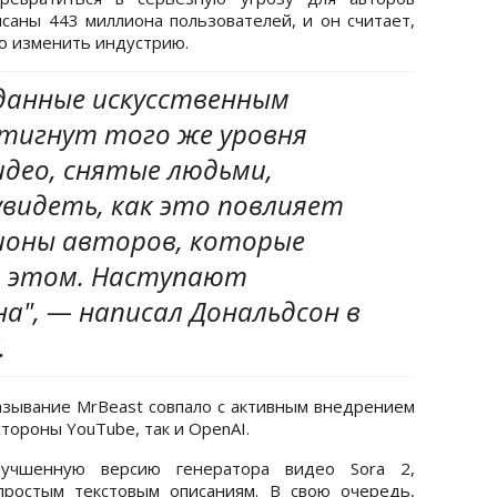
исаны 443 миллиона пользователей, и он считает,
о изменить индустрию.
зданные искусственным
тигнут того же уровня
идео, снятые людьми,
увидеть, как это повлияет
лионы авторов, которые
 этом. Наступают
а", — написал Дональдсон в
.
казывание MrBeast совпало с активным внедрением
тороны YouTube, так и OpenAI.
лучшенную версию генератора видео Sora 2,
простым текстовым описаниям. В свою очередь,