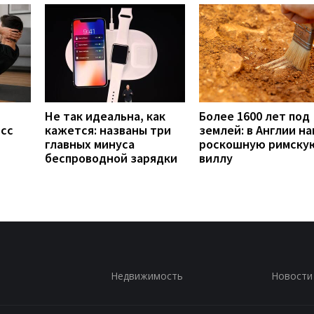
Не так идеальна, как
Более 1600 лет под
есс
кажется: названы три
землей: в Англии н
главных минуса
роскошную римску
беспроводной зарядки
виллу
Недвижимость
Новости