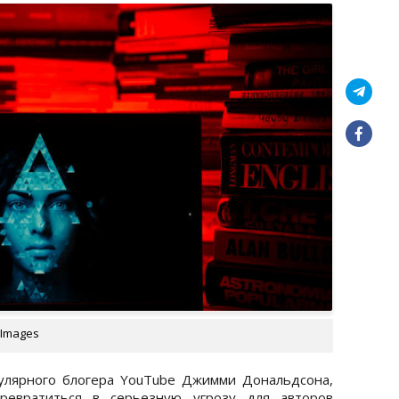
 Images
улярного блогера YouTube Джимми Дональдсона,
превратиться в серьезную угрозу для авторов