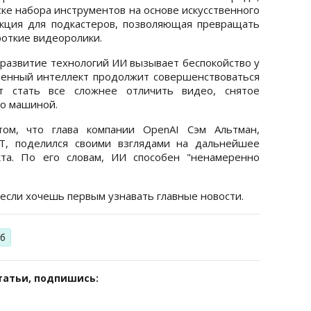
ске набора инструментов на основе искусственного
кция для подкастеров, позволяющая превращать
роткие видеоролики.
 развитие технологий ИИ вызывает беспокойство у
твенный интеллект продолжит совершенствоваться
т стать все сложнее отличить видео, снятое
го машиной.
м, что глава компании OpenAI Сэм Альтман,
T, поделился своими взглядами на дальнейшее
кта. По его словам, ИИ способен "ненамеренно
 если хочешь первым узнавать главные новости.
б
татьи, подпишись: