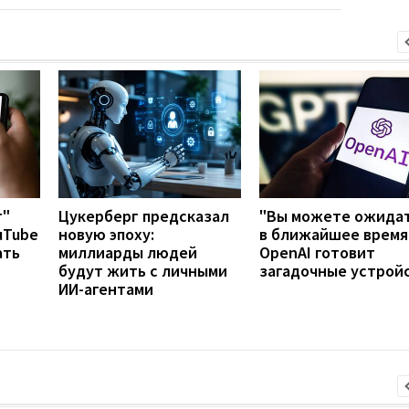
т"
Цукерберг предсказал
"Вы можете ожидат
uTube
новую эпоху:
в ближайшее время
ать
миллиарды людей
OpenAI готовит
будут жить с личными
загадочные устрой
ИИ-агентами