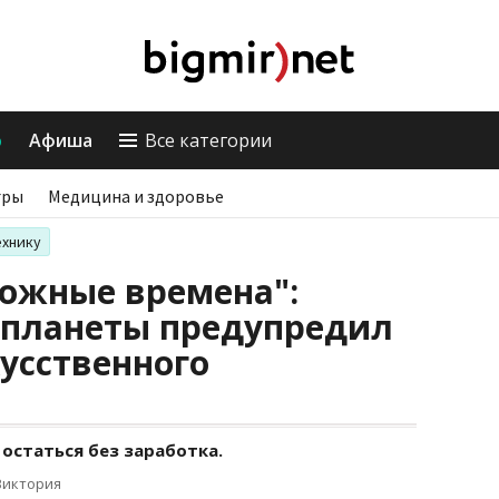
о
Афиша
Все категории
гры
Медицина и здоровье
ехнику
вожные времена":
 планеты предупредил
кусственного
остаться без заработка.
Виктория