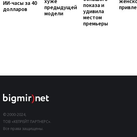
женск
хуже
ИИ-часы за 40
показа и
привле
предыдущей
долларов
удивила
модели
местом
премьеры
© 2000-2024,
ТОВ «КЕПРЕЙТ ПАРТНЕРС».
Все права защищены.