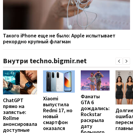
Такого iPhone еще не было: Apple испытывает
рекордно крупный флагман
Внутри techno.bigmir.net
Фанаты
Xiaomi
ChatGPT
GTA 6
выпустила
прямо на
дождались:
Долгие
Redmi 17, но
запястье:
Rockstar
ошибал
новый
Rollme
раскрыла
перес
смартфон
анонсировала
дату
главны
оказался
доступные
большого