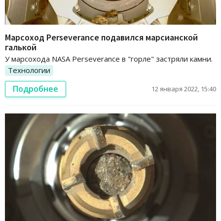
Марсоход Perseverance подавился марсианской
галькой
У марсохода NASA Perseverance в "горле" застряли камни.
Технологии
Подробнее
12 января 2022, 15:40