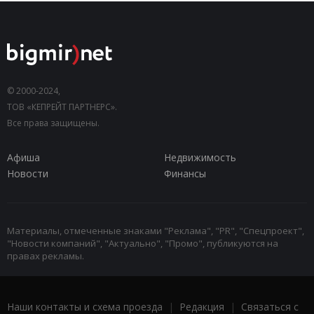
© 2000-2024,
ТОВ «КЕПРЕЙТ ПАРТНЕРС».
Все права защищены.
Афиша
Недвижимость
Новости
Финансы
Материалы, отмеченные знаками "Реклама", "PR", "Спецпроект",
"Новости компаний", "Актуально", "Промо", публикуются на
правах рекламы.
Наши контакты и схема проезда
|
Редакция
|
Связаться с