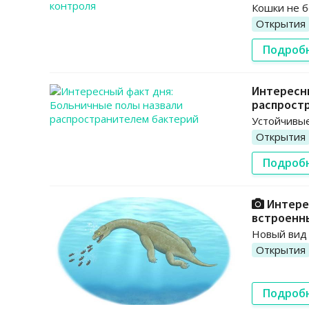
Кошки не б
Открытия
Подроб
Интересны
распрост
Устойчивые
Открытия
Подроб
Интерес
встроенн
Новый вид 
Открытия
Подроб