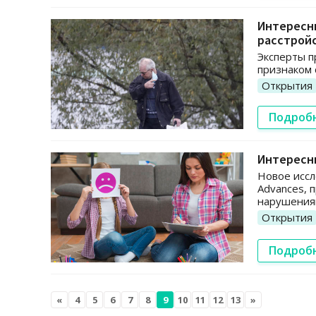
Интересны
расстрой
Эксперты п
признаком 
Открытия
Подроб
Интересны
Новое иссл
Advances, 
нарушения
Открытия
Подроб
«
4
5
6
7
8
9
10
11
12
13
»