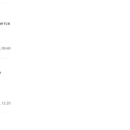
яется
 09:40
e
 12:20