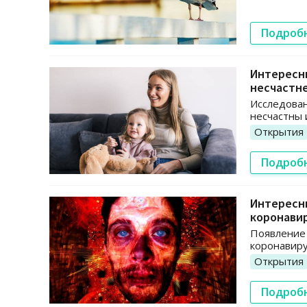
Подроб
Интересн
несчастн
Исследован
несчастны 
Открытия
Подроб
Интересны
коронави
Появление 
коронавир
Открытия
Подроб