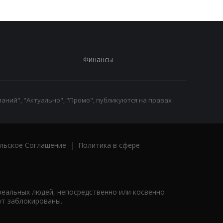
Финансы
аний", "Актуально", "Промо", публикуются на правах
льское Соглашение
|
Политика в сфере
реальных людей, непосредственно или косвенно
ут заблокированы.