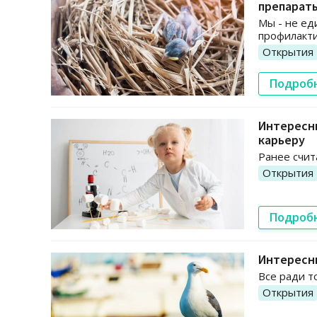
препарат
Мы - не ед
профилакт
Открытия
Подроб
Интересны
карьеру
Ранее счит
Открытия
Подроб
Интересны
Все ради т
Открытия