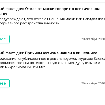
й факт дня: Отказ от маски говорит о психическом
стве
редупреждают, что отказ от ношения маски или накидки явл
серьезного расстройства личности
нее
28 октября 2020,
й факт дня: Причины аутизма нашли в кишечнике
едование, опубликованное в рецензируемом журнале Scienc
проливает свет на потенциальную связь между аутизмом и
ми микробиома кишечника
нее
26 октября 2020,