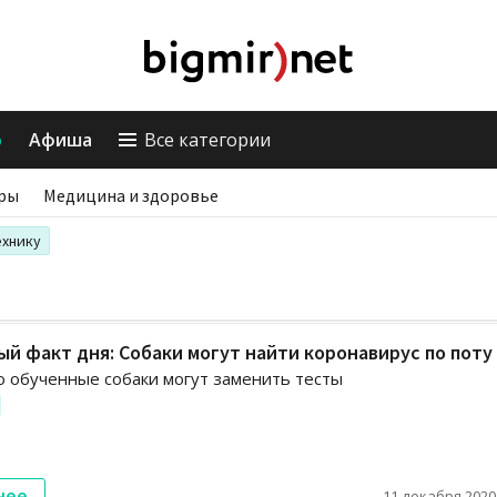
о
Афиша
Все категории
ры
Медицина и здоровье
ехнику
й факт дня: Собаки могут найти коронавирус по поту
 обученные собаки могут заменить тесты
нее
11 декабря 2020,