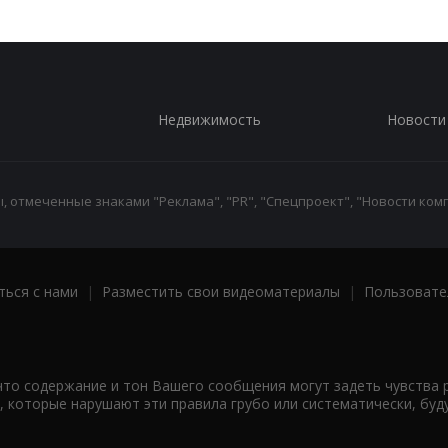
Недвижимость
Новости
 отмеченные знаками "Реклама", "PR", "Спецпроект", "Новости комп
ться с нами
|
Разместить свои видеоматериалы
|
Пользовате
что содержание и тон Вашего сообщения могут задеть чувства 
 которые нарушают эти правила грубо или систематически, буд