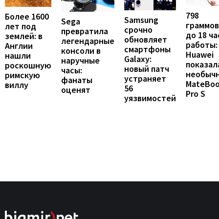
798
Более 1600
Samsung
Sega
граммов
лет под
срочно
превратила
до 18 ча
землей: в
обновляет
легендарные
работы:
Англии
смартфоны
консоли в
Huawei
нашли
Galaxy:
наручные
показал
роскошную
новый патч
часы:
необыч
римскую
устраняет
фанаты
MateBo
виллу
56
оценят
Pro S
уязвимостей