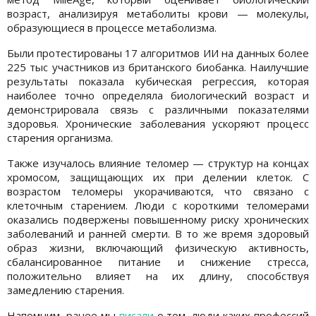
возраст, анализируя метаболиты крови — молекулы,
образующиеся в процессе метаболизма.
Были протестированы 17 алгоритмов ИИ на данных более
225 тыс участников из британского биобанка. Наилучшие
результаты показала кубическая регрессия, которая
наиболее точно определяла биологический возраст и
демонстрировала связь с различными показателями
здоровья. Хронические заболевания ускоряют процесс
старения организма.
Также изучалось влияние теломер — структур на концах
хромосом, защищающих их при делении клеток. С
возрастом теломеры укорачиваются, что связано с
клеточным старением. Люди с короткими теломерами
оказались подвержены повышенному риску хронических
заболеваний и ранней смерти. В то же время здоровый
образ жизни, включающий физическую активность,
сбалансированное питание и снижение стресса,
положительно влияет на их длину, способствуя
замедлению старения.
Напомним, ранее мы
писали
о том, люди каких профессий