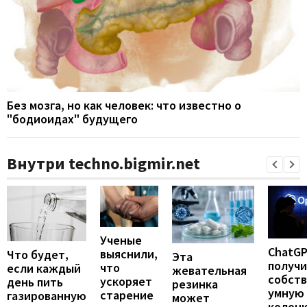
Без мозга, но как человек: что известно о
"бодиоидах" будущего
Внутри techno.bigmir.net
Ученые
ChatG
выяснили,
Что будет,
Эта
получ
что
если каждый
жевательная
собст
ускоряет
день пить
резинка
умную
старение
газированную
может
колонк