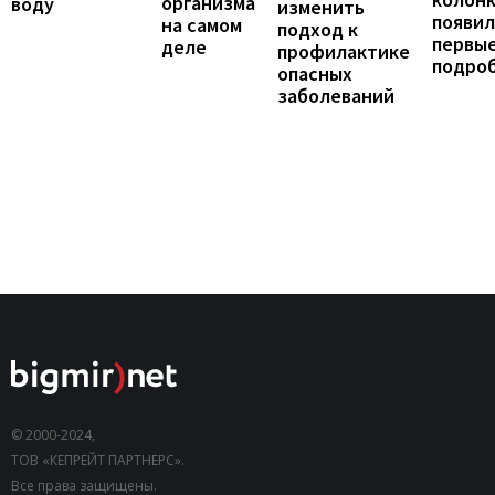
организма
воду
изменить
появил
на самом
подход к
первы
деле
профилактике
подро
опасных
заболеваний
© 2000-2024,
ТОВ «КЕПРЕЙТ ПАРТНЕРС».
Все права защищены.