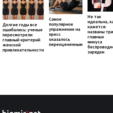
Не так
Самое
идеальна, к
популярное
Долгие годы все
кажется:
упражнение на
ошибались: ученые
названы тр
пресс
пересмотрели
главных
оказалось
главный критерий
минуса
переоцененным
женской
беспроводн
привлекательности
зарядки