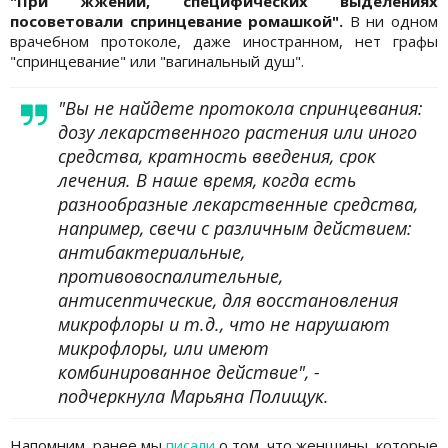
"При жжении, специфических выделениях
посоветовали спринцевание ромашкой".
В ни одном
врачебном протоколе, даже иностранном, нет графы
"спринцевание" или "вагинальный душ".
"Вы не найдете протокола спринцевания:
дозу лекарственного растения или иного
средства, кратность введения, срок
лечения. В наше время, когда есть
разнообразные лекарственные средства,
например, свечи с различным действием:
антибактериальные,
противовоспалительные,
антисептические, для восстановления
микрофлоры и т.д., что не нарушают
микрофлоры, или имеют
комбинированное действие", -
подчеркнула Марьяна Полищук.
Напомним, ранее мы
писали
о том, что женщины, которые