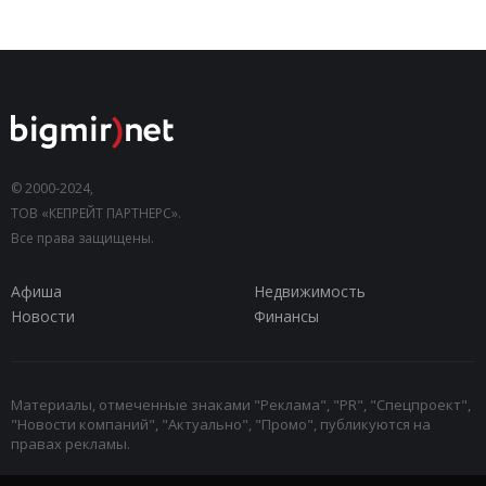
© 2000-2024,
ТОВ «КЕПРЕЙТ ПАРТНЕРС».
Все права защищены.
Афиша
Недвижимость
Новости
Финансы
Материалы, отмеченные знаками "Реклама", "PR", "Спецпроект",
"Новости компаний", "Актуально", "Промо", публикуются на
правах рекламы.