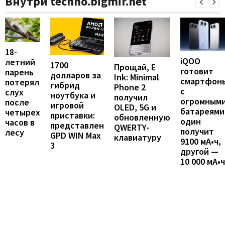
Внутри techno.bigmir.net
18-
iQOO
летний
1700
Прощай, E
готовит
парень
долларов за
Ink: Minimal
смартфон
потерял
гибрид
Phone 2
с
слух
ноутбука и
получил
огромным
после
игровой
OLED, 5G и
батареями
четырех
приставки:
обновленную
один
часов в
представлен
QWERTY-
получит
лесу
GPD WIN Max
клавиатуру
9100 мА•ч,
3
другой —
10 000 мА•ч