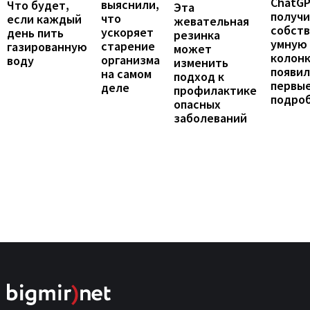
ChatG
выяснили,
Что будет,
Эта
получ
что
если каждый
жевательная
собст
ускоряет
день пить
резинка
умную
старение
газированную
может
колонк
организма
воду
изменить
появил
на самом
подход к
первы
деле
профилактике
подро
опасных
заболеваний