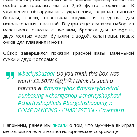
особо расстроилась бы за 2,50 фунта стерлингов. К
удивлению обнаружились украшения, зеркала, винные
бокалы, свечи, новенькая кружка и средства для
использования в ванной. Внутри еще оказался набор из
маленького стакана с пчелами, брелока для телефона,
двух желтых мисок, бутылки с водой, салатницы, новых
очков для плавания и ножа.
Обзор завершился показом красной вазы, маленькой
сумки и двух фоторамок.
@beckysbazaar
Do you think this box was
worth £2.50???🤔📦😱 I think its such a
bargain🔥
#mysterybox
#mysteryboxviral
#unboxing
#charityshop
#charityshophaul
#charityshopfinds
#bargainshopping
♬
COME DANCING - CHARLESTON - Cavendish
Напомним, ранее мы
писали
о том, что мужчина выиграл
металлоискатель и нашел историческое сокровище.