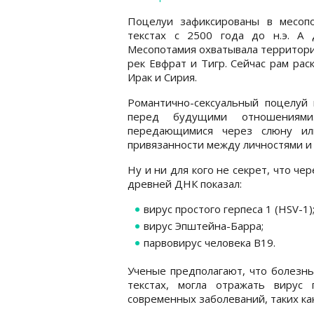
Поцелуи зафиксированы в месопо
текстах с 2500 года до н.э. А 
Месопотамия охватывала территор
рек Евфрат и Тигр. Сейчас рам рас
Ирак и Сирия.
Романтично-сексуальный поцелуй 
перед будущими отношениями.
передающимися через слюну ил
привязанности между личностями и
Ну и ни для кого не секрет, что че
древней ДНК показал:
вирус простого герпеса 1 (HSV-1)
вирус Эпштейна-Барра;
парвовирус человека B19.
Ученые предполагают, что болезнь
текстах, могла отражать вирус
современных заболеваний, таких ка