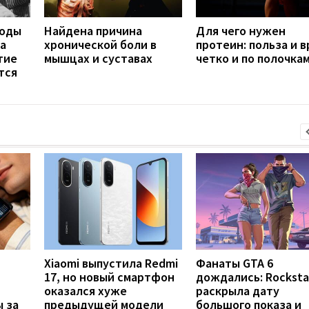
воды
Найдена причина
Для чего нужен
а
хронической боли в
протеин: польза и 
тие
мышцах и суставах
четко и по полочка
тся
Xiaomi выпустила Redmi
Фанаты GTA 6
17, но новый смартфон
дождались: Rocksta
оказался хуже
раскрыла дату
 за
предыдущей модели
большого показа и