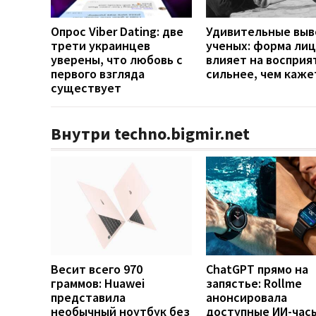
Опрос Viber Dating: две
Удивительные вы
трети украинцев
ученых: форма лиц
уверены, что любовь с
влияет на восприя
первого взгляда
сильнее, чем каже
существует
Внутри techno.bigmir.net
Весит всего 970
ChatGPT прямо на
граммов: Huawei
запястье: Rollme
представила
анонсировала
необычный ноутбук без
доступные ИИ-часы