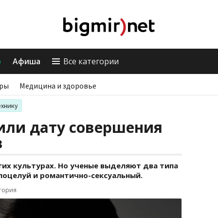
о
Афиша
Все категории
ры
Медицина и здоровье
ехнику
или дату совершения
в
гих культурах. Но ученые выделяют два типа
поцелуй и романтично-сексуальный.
тория