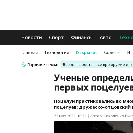
Новости
Спорт
Финансы
Авто
Техн
Главная
Технологии
Открытия
Советы
Иг
Горячие темы:
Все для фронта - все про оружие и т
Ученые определ
первых поцелуе
Поцелуи практиковались во мно
поцелуев: дружеско-отцовский 
22 мая 2023, 18:32
|
Автор: Соколенко Вик