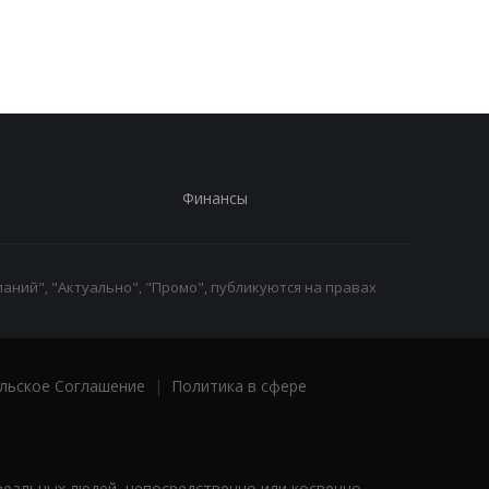
привлекательности
Финансы
аний", "Актуально", "Промо", публикуются на правах
льское Соглашение
|
Политика в сфере
реальных людей, непосредственно или косвенно