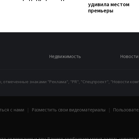
удивила местом
премьеры
Недвижимость
Новости
 отмеченные знаками "Реклама", "PR", "Спецпроект", "Новости комп
ться с нами
|
Разместить свои видеоматериалы
|
Пользовате
что содержание и тон Вашего сообщения могут задеть чувства 