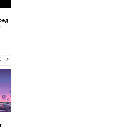
Как защититься от
Женщин-психопатов
вред
мошенников при
больше, чем думало
м
онлайн-знакомствах:
ТОП советов
Долгие годы все
Самое популярное
r
ошибались: ученые
упражнение на прес
пересмотрели главный
оказалось
критерий женской
переоцененным