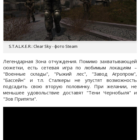
S.T.A.L.K.E.R.: Clear Sky - фото Steam
Легендарная Зона отчуждения. Помимо захватывающей
сюжетки, есть сетевая игра по любимым локациям –
"Военные склады", "Рыжий лес", "Завод Агропром",
"Бассейн" и т.п. Сталкеры не упустят возможность
подсадить свою вторую половинку. При желании, не
меньшее удовольствие доставят "Тени Чернобыля" и
"Зов Припяти".