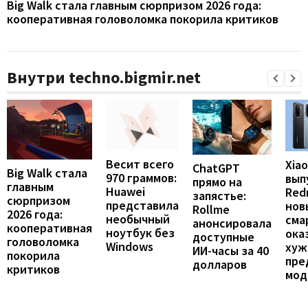
Big Walk стала главным сюрпризом 2026 года:
кооперативная головоломка покорила критиков
Внутри techno.bigmir.net
Весит всего
Xia
ChatGPT
Big Walk стала
970 граммов:
вып
прямо на
главным
Huawei
Redm
запястье:
сюрпризом
представила
нов
Rollme
2026 года:
необычный
сма
анонсировала
кооперативная
ноутбук без
ока
доступные
головоломка
Windows
хуж
ИИ-часы за 40
покорила
пре
долларов
критиков
мод