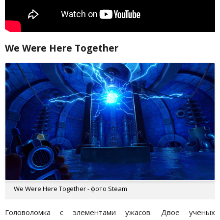
We Were Here Together
We Were Here Together - фото Steam
Головоломка с элементами ужасов. Двое ученых