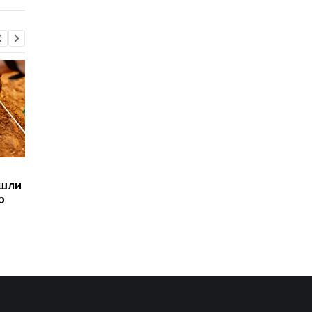
Sega превратила
Магнитные бури,
ашли
легендарные консоли в
прогноз на 6, 7, 8
ю
наручные часы: фанаты
августа: подробност
оценят
по дням