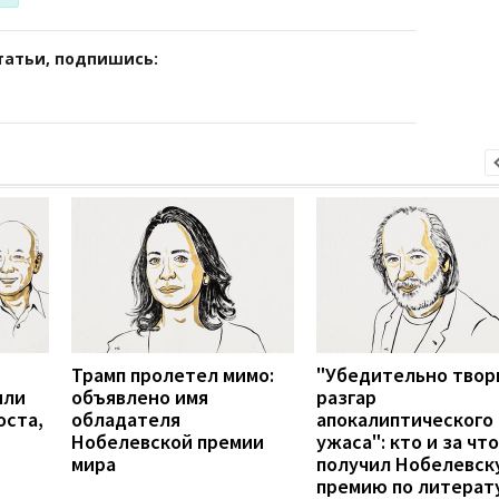
татьи, подпишись:
Трамп пролетел мимо:
"Убедительно твор
или
объявлено имя
разгар
оста,
обладателя
апокалиптического
Нобелевской премии
ужаса": кто и за что
мира
получил Нобелевск
премию по литерат