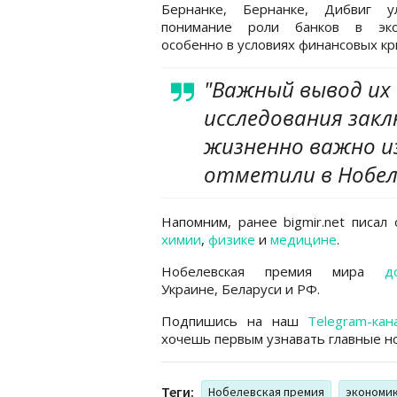
Бернанке, Бернанке, Дибвиг у
понимание роли банков в эко
особенно в условиях финансовых кр
"Важный вывод их
исследования закл
жизненно важно из
отметили в Нобел
Напомним, ранее bigmir.net писа
химии
,
физике
и
медицине
.
Нобелевская премия мира
д
Украине, Беларуси и РФ.
Подпишись на наш
Telegram-кан
хочешь первым узнавать главные но
Теги:
Нобелевская премия
экономи