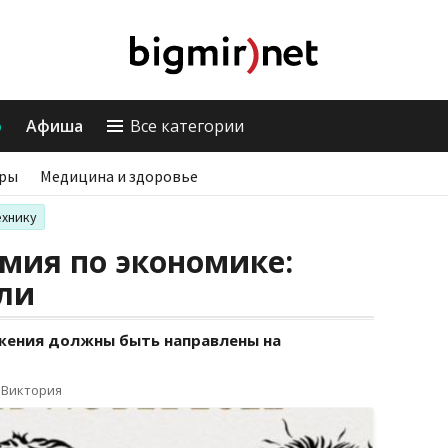
о
Афиша
Все категории
ры
Медицина и здоровье
ехнику
мия по экономике:
али
жения должны быть направлены на
 Виктория