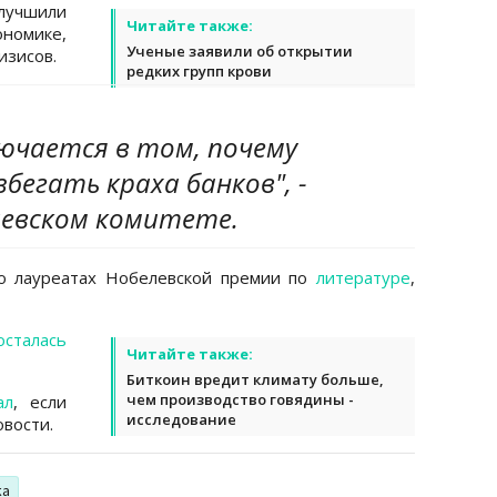
лучшили
Читайте также:
номике,
Ученые заявили об открытии
изисов.
редких групп крови
ючается в том, почему
бегать краха банков", -
евском комитете.
л о лауреатах Нобелевской премии по
литературе
,
осталась
Читайте также:
Биткоин вредит климату больше,
чем производство говядины -
ал
, если
исследование
вости.
ка