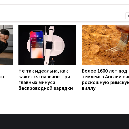
Не так идеальна, как
Более 1600 лет под
есс
кажется: названы три
землей: в Англии н
главных минуса
роскошную римску
беспроводной зарядки
виллу