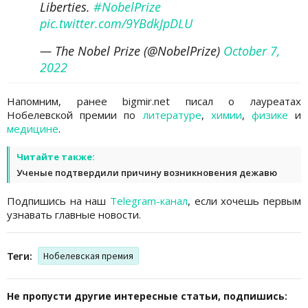
Liberties.
#NobelPrize
pic.twitter.com/9YBdkJpDLU
— The Nobel Prize (@NobelPrize)
October 7,
2022
Напомним, ранее bigmir.net писал о лауреатах
Нобелевской премии по
литературе
,
химии
,
физике
и
медицине
.
Читайте также:
Ученые подтвердили причину возникновения дежавю
Подпишись на наш
Telegram-канал
, если хочешь первым
узнавать главные новости.
Теги:
Нобелевская премия
Не пропусти другие интересные статьи, подпишись: