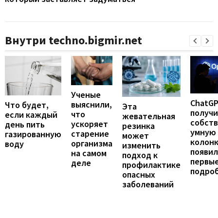
Внутри techno.bigmir.net
Ученые
ChatG
выяснили,
Что будет,
Эта
получ
что
если каждый
жевательная
собст
ускоряет
день пить
резинка
умную
старение
газированную
может
колонк
организма
воду
изменить
появил
на самом
подход к
первы
деле
профилактике
подро
опасных
заболеваний