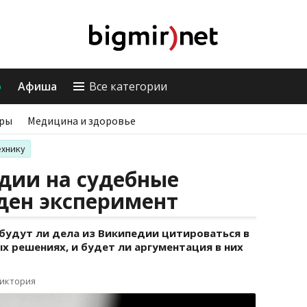
о
Афиша
Все категории
ры
Медицина и здоровье
ехнику
дии на судебные
ден эксперимент
будут ли дела из Википедии цитироваться в
х решениях, и будет ли аргументация в них
Виктория