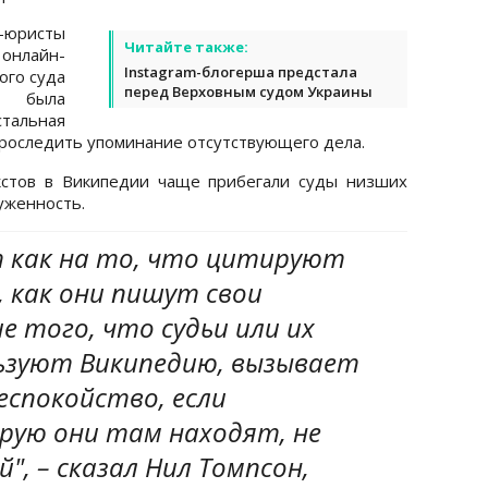
-юристы
Читайте также:
 онлайн-
Instagram-блогерша предстала
ого суда
перед Верховным судом Украины
в была
тальная
проследить упоминание отсутствующего дела.
кстов в Википедии чаще прибегали суды низших
уженность.
т как на то, что цитируют
, как они пишут свои
е того, что судьи или их
ьзуют Википедию, вызывает
еспокойство, если
рую они там находят, не
", – сказал Нил Томпсон,