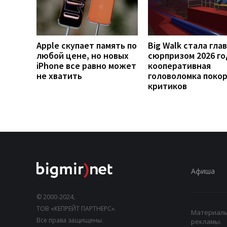
Apple скупает память по
Big Walk стала гла
любой цене, но новых
сюрпризом 2026 го
iPhone все равно может
кооперативная
не хватить
головоломка поко
критиков
Афиша
© 2000-2024,
ТОВ «КЕПРЕЙТ ПАРТНЕРС».
Материалы,
Все права защищены.
рекламы.