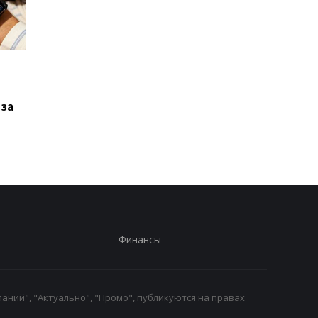
Xiaomi выпустила Redmi
Фанаты GTA 6
17, но новый смартфон
дождались: Rockstar
оказался хуже
раскрыла дату
 за
предыдущей модели
большого показа и
удивила местом
премьеры
Финансы
аний", "Актуально", "Промо", публикуются на правах