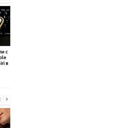
ли с
Apple "попала" почти на
Умершие в 2024-ом,
ple
2 млрд долл: пройдет
выборы в США, филь
ri в
суд
ТОП запросов,
которыми
интересовался мир 
Википедии