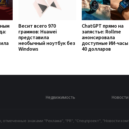
вным
Весит всего 970
ChatGPT прямо на
да:
граммов: Huawei
запястье: Rollme
представила
анонсировала
рила
необычный ноутбук без
доступные ИИ-часы
Windows
40 долларов
Недвижимость
Новости
 отмеченные знаками "Реклама", "PR", "Спецпроект", "Новости комп