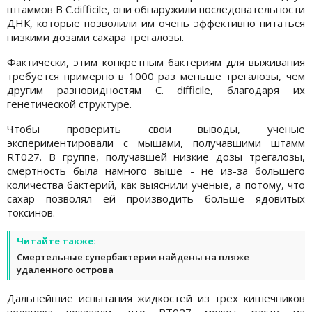
штаммов В C.difficile, они обнаружили последовательности
ДНК, которые позволили им очень эффективно питаться
низкими дозами сахара трегалозы.
Фактически, этим конкретным бактериям для выживания
требуется примерно в 1000 раз меньше трегалозы, чем
другим разновидностям C. difficile, благодаря их
генетической структуре.
Чтобы проверить свои выводы, ученые
экспериментировали с мышами, получавшими штамм
RT027. В группе, получавшей низкие дозы трегалозы,
смертность была намного выше - не из-за большего
количества бактерий, как выяснили ученые, а потому, что
сахар позволял ей производить больше ядовитых
токсинов.
Читайте также:
Смертельные супербактерии найдены на пляже
удаленного острова
Дальнейшие испытания жидкостей из трех кишечников
человека показали, что RT027 может расти из