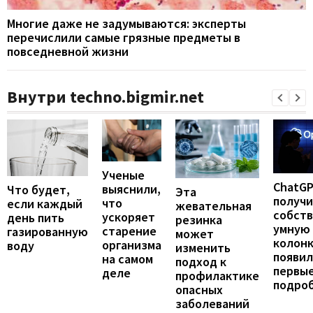
Многие даже не задумываются: эксперты
перечислили самые грязные предметы в
повседневной жизни
Внутри techno.bigmir.net
Ученые
ChatG
выяснили,
Что будет,
Эта
получ
что
если каждый
жевательная
собст
ускоряет
день пить
резинка
умную
старение
газированную
может
колонк
организма
воду
изменить
появил
на самом
подход к
первы
деле
профилактике
подро
опасных
заболеваний