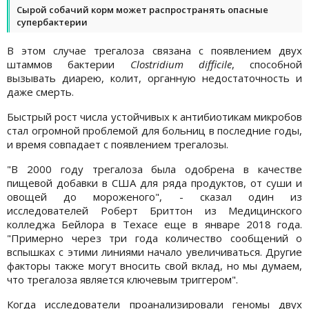
Сырой собачий корм может распространять опасные
супербактерии
В этом случае трегалоза связана с появлением двух
штаммов бактерии
Clostridium difficile
, способной
вызывать диарею, колит, органную недостаточность и
даже смерть.
Быстрый рост числа устойчивых к антибиотикам микробов
стал огромной проблемой для больниц в последние годы,
и время совпадает с появлением трегалозы.
"В 2000 году трегалоза была одобрена в качестве
пищевой добавки в США для ряда продуктов, от суши и
овощей до мороженого", - сказал один из
исследователей Роберт Бриттон из Медицинского
колледжа Бейлора в Техасе еще в январе 2018 года.
"Примерно через три года количество сообщений о
вспышках с этими линиями начало увеличиваться. Другие
факторы также могут вносить свой вклад, но мы думаем,
что трегалоза является ключевым триггером".
Когда исследователи проанализировали геномы двух