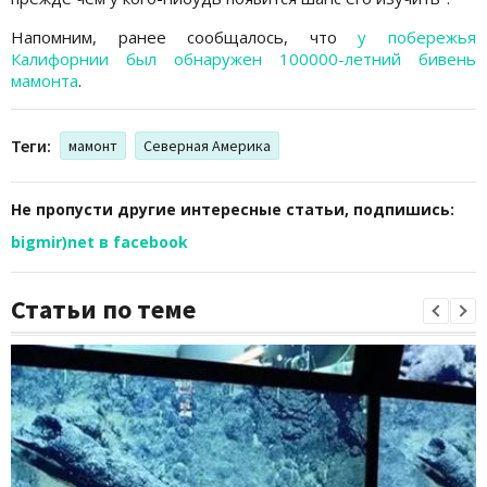
Напомним, ранее сообщалось, что
у побережья
Калифорнии был обнаружен 100000-летний бивень
мамонта
.
Теги:
мамонт
Северная Америка
Не пропусти другие интересные статьи, подпишись:
bigmir)net в facebook
Статьи по теме