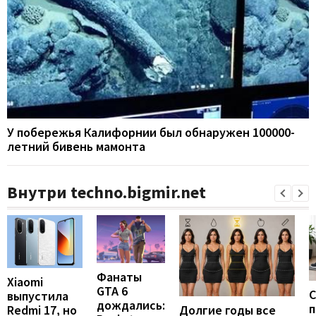
У побережья Калифорнии был обнаружен 100000-
летний бивень мамонта
Внутри techno.bigmir.net
Фанаты
Xiaomi
GTA 6
С
выпустила
дождались:
п
Долгие годы все
Redmi 17, но