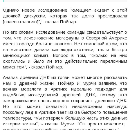
Однако новое исследование "смещает акцент с этой
двоякой дискуссии, которая так долго преследовала
[палеонтологию]", - сказал Пойнар.
По его словам, исследование команды свидетельствует о
том, что исчезновение мегафауны в Северной Америке
имеет гораздо больше нюансов. Нет сомнений в том, что
на животных давили как люди-охотники, так и быстро
меняющийся климат. Вопрос в том, "сколько на них
охотились и было ли это действительно переломным
моментом", - сказал Пойнар.
Анализ древней ДНК из грязи может многое рассказать
нам о древней жизни; Пойнар и Мурчи заявили, что
вечная мерзлота в Арктике идеально подходит для
подобных исследований древней ДНК, потому что
замораживание очень хорошо сохраняет древнюю ДНК.
Но это может оказаться невозможным навсегда:
поскольку лед в Арктике тает из-за быстрого повышения
температуры, "мы потеряем большую часть этих данных
истории жизни", - сказал Мурчи. "Он просто исчезнет, ​​
прежде чем у кого-нибудь появится шанс его изучить".