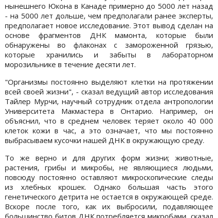
нынешнего Юкона в Канаде примерно до 5000 лет назад
- на 5000 лет дольше, чем предполагали ранее эксперты,
предполагает новое исследование. Этот вывод сделан на
основе фрагментов ДНК мамонта, которые были
обнаружены во флаконах с замороженной грязью,
которые хранились и забыты в лабораторном
морозильнике в течение десяти лет.
"Организмы постоянно выделяют клетки на протяжении
всей своей жизни", - сказал ведущий автор исследования
Тайлер Мурчи, научный сотрудник отдела антропологии
Университета Макмастера в Онтарио. Например, он
объяснил, что в среднем человек теряет около 40 000
клеток кожи в час, а это означает, что мы постоянно
выбрасываем кусочки нашей ДНК в окружающую среду.
То же верно и для других форм жизни; животные,
растения, грибы и микробы, не являющиеся людьми,
повсюду постоянно оставляют микроскопические следы
из хлебных крошек. Однако большая часть этого
генетического детрита не остается в окружающей среде.
Вскоре после того, как их выбросили, подавляющее
большинство битов ДНК потребляется микробами, сказал