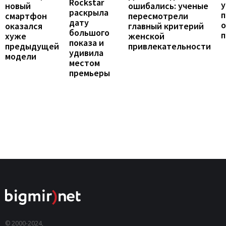
Rockstar
у
ошибались: ученые
новый
раскрыла
п
пересмотрели
смартфон
дату
о
главный критерий
оказался
большого
женской
хуже
показа и
привлекательности
предыдущей
удивила
модели
местом
премьеры
© 2000-2024,