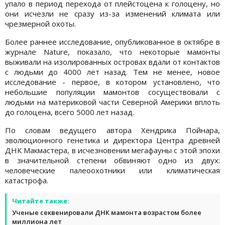
упало в период перехода от плейстоцена к голоцену, но
они исчезли не сразу из-за изменений климата или
чрезмерной охоты.
Более раннее исследование, опубликованное в октябре в
журнале Nature, показало, что некоторые мамонты
выживали на изолированных островах вдали от контактов
с людьми до 4000 лет назад. Тем не менее, новое
исследование - первое, в котором установлено, что
небольшие популяции мамонтов сосуществовали с
людьми на материковой части Северной Америки вплоть
до голоцена, всего 5000 лет назад.
По словам ведущего автора Хендрика Пойнара,
эволюционного генетика и директора Центра древней
ДНК Макмастера, в исчезновении мегафауны с этой эпохи
в значительной степени обвиняют одно из двух:
человеческие палеоохотники или климатическая
катастрофа.
Читайте также:
Ученые секвенировали ДНК мамонта возрастом более
миллиона лет