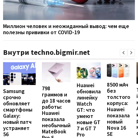
Миллион человек и неожиданный вывод: чем еще
полезны прививки от COVID-19
Внутри techno.bigmir.net
8500 мАч
Huawei
798
без
Samsung
обновила
граммов и
толстого
срочно
линейку
до 18 часов
корпуса:
обновляет
Watch
работы:
Huawei
смартфоны
GT: что
Huawei
показала
Galaxy:
умеют
показала
новый
новый патч
новые GT
необычный
Nova 16
устраняет
7 и GT 7
MateBook
SE
56
Pro
Pro S