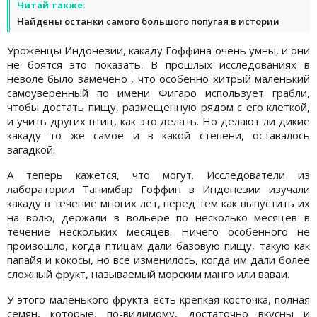
Читай также:
Найдены останки самого большого попугая в истории
Уроженцы Индонезии, какаду Гоффина очень умны, и они
не боятся это показать. В прошлых исследованиях в
неволе было замечено , что особенно хитрый маленький
самоуверенный по имени Фигаро использует грабли,
чтобы достать пищу, размещенную рядом с его клеткой,
и учить других птиц, как это делать. Но делают ли дикие
какаду то же самое и в какой степени, оставалось
загадкой.
А теперь кажется, что могут. Исследователи из
лаборатории Танимбар Гоффин в Индонезии изучали
какаду в течение многих лет, перед тем как выпустить их
на волю, держали в вольере по несколько месяцев в
течение нескольких месяцев. Ничего особенного не
произошло, когда птицам дали базовую пищу, такую ​​как
папайя и кокосы, но все изменилось, когда им дали более
сложный фрукт, называемый морским манго или ваваи.
У этого маленького фрукта есть крепкая косточка, полная
семян, которые, по-видимому, достаточно вкусны и