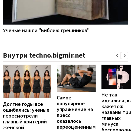
Ученые нашли "Библию грешников"
Внутри techno.bigmir.net
Не так
Самое
идеальна, к
популярное
Долгие годы все
кажется:
упражнение на
ошибались: ученые
названы тр
пресс
пересмотрели
главных
оказалось
главный критерий
минуса
переоцененным
женской
беспроводн