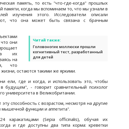
ческая память, то есть "что-где-когда" прошлых
й памяти, когда мы вспоминаем то, что мы узнали в
лей изучения этого. Исследователи описали
ают, что она может быть связана с брачным
бъектами
Читай также:
 что они
Головоногие моллюски прошли
прощает
когнитивный тест, разработанный
 за их
для детей
ваясь на
ся, что
 жизни, остаются такими же яркими.
ни ели, где и когда, и использовать это, чтобы
в будущем", - говорит сравнительный психолог
о университета в Великобритании.
 эту способность с возрастом, несмотря на другие
ря мышечной функции и аппетита".
 каракатицами (Sepia officinalis), обучая их
когда и где доступны два типа корма: креветки