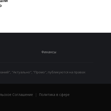
ашли
легендарные консоли в
прогноз на 6, 7, 8
ю
наручные часы: фанаты
августа: подробност
оценят
по дням
Финансы
аний", "Актуально", "Промо", публикуются на правах
льское Соглашение
|
Политика в сфере