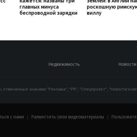
есс
кажется: названы три
землей: в Англии н
главных минуса
роскошную римску
беспроводной зарядки
виллу
Недвижимость
Новости
 отмеченные знаками "Реклама", "PR", "Спецпроект", "Новости комп
ться с нами
|
Разместить свои видеоматериалы
|
Пользовате