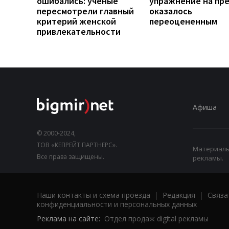
ошибались: ученые
упражнение на пр
пересмотрели главный
оказалось
критерий женской
переоцененным
привлекательности
Афиша
© 2000-2024,
ТОВ «КЕПРЕЙТ ПАРТНЕРС».
Материалы,
Все права защищены.
рекламы.
Наши контакты и схема проезда
|
Редакция
|
Связа
конфиденциальности и персональных данных
Реклама на сайте:
Отдел продаж digital рекламы