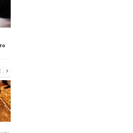
1 ТБ — редкость, 512 ГБ
Что замедляет
— стандарт: как
возрастное угасани
то
подорожание памяти
памяти
меняет смартфоны
Sega превратила
Магнитные бури,