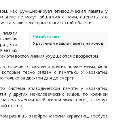
ом, как функционирует эпизодическая память у
ом деле не могут общаться с нами, оценить это
я сделали некоторые шаги в этой области.
 памяти
Читай также:
включая
У растений нашли память на холод
рят, что
ичает их
как эти воспоминания ухудшаются с возрастом.
, в отличие от людей и других позвоночных, мозг
 который тесно связан с памятью. У каракатиц
о только за два-три дня до смерти.
что система эпизодической памяти у каракатиц
яти у других нечеловеческих видов, по крайней
 на протяжении всей жизни животного", - пишут
ной статье.
атом разницы в нейроанатомии каракатиц, требует