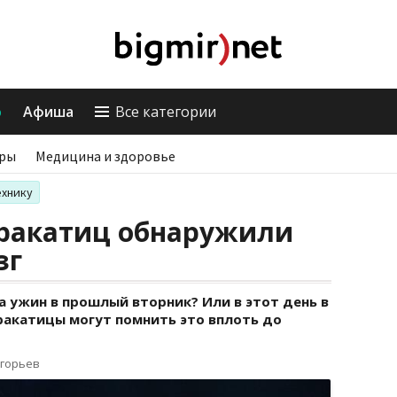
о
Афиша
Все категории
ры
Медицина и здоровье
ехнику
аракатиц обнаружили
зг
а ужин в прошлый вторник? Или в этот день в
ракатицы могут помнить это вплоть до
игорьев