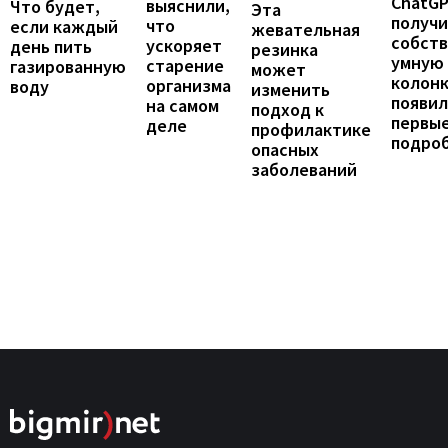
ChatG
выяснили,
Что будет,
Эта
получ
что
если каждый
жевательная
собст
ускоряет
день пить
резинка
умную
старение
газированную
может
колонк
организма
воду
изменить
появил
на самом
подход к
первы
деле
профилактике
подро
опасных
заболеваний