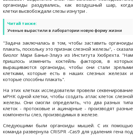
органоиды раздувались, как воздушный шар, когда
клетки высвобождали слезы изнутри .
Читай также:
Ученые вырастили в лаборатории новую форму жизни
"Задача заключалась в том, чтобы заставить органоиды
плакать, поскольку это признак слезной железы", - сказала
биолог Мари Банье-Элауэ из Института Хюбрехта. "Нам
пришлось изменить коктейль факторов, в которых
выращиваются органоиды, чтобы они стали зрелыми
клетками, которые есть в наших слезных железах и
которые способны плакать".
На этих клетках исследователи провели секвенирование
мРНК одной клетки, чтобы создать атлас клеток слезной
железы. Они смогли определить, что два разных типа
клеток - протоковые и ацинарные - производят разные
компоненты слез, производимых в железе.
Следующими были органоиды мышей. С их помощью
команда развернула CRISPR -Cas9 для удаления гена под