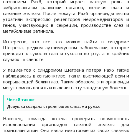
названием Pax6, который играет важную роль в
эмбриональном развитии органов, включая глаза и
слезные железы. После нокаута Pax6 органоиды мыши
утратили экспрессию рецепторов нейромедиаторов и
генов, участвующих в секреции, производстве слез и
метаболизме ретинола.
Интересно, что все это можно найти в синдроме
Шегрена, редком аутоиммунном заболевании, которое
приводит к сухости глаз и сухости во рту, а в крайних
случаях - к слепоте.
У пациентов с синдромом Шегрена потеря Pax6 также
наблюдалась в конъюнктиве, ткани, выстилающей веки и
покрывающей белки глаз. Таким образом, эти органоиды
могут помочь понять и вылечить эту загадочную болезнь.
Читай также:
Девушка создала стреляющее слезами ружье
Наконец, команда хотела проверить возможность
использования органоидов слезной железы для
трансплантации. Они взяли некоторые из своих слезных