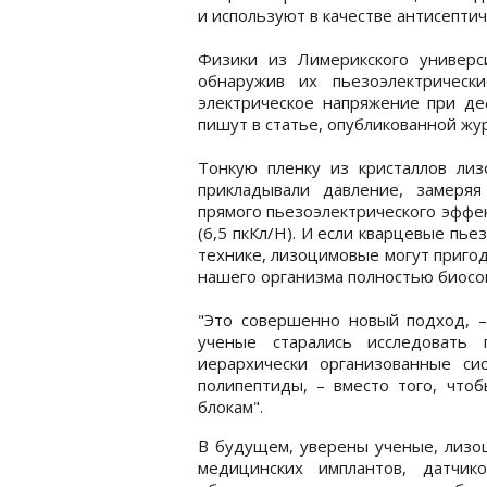
и используют в качестве антисептич
Физики из Лимерикского универс
обнаружив их пьезоэлектрически
электрическое напряжение при де
пишут в статье, опубликованной ж
Тонкую пленку из кристаллов ли
прикладывали давление, замеря
прямого пьезоэлектрического эффек
(6,5 пкКл/Н). И если кварцевые п
технике, лизоцимовые могут приго
нашего организма полностью биосо
"Это совершенно новый подход, –
ученые старались исследовать 
иерархически организованные си
полипептиды, – вместо того, что
блокам".
В будущем, уверены ученые, лизоц
медицинских имплантов, датчик