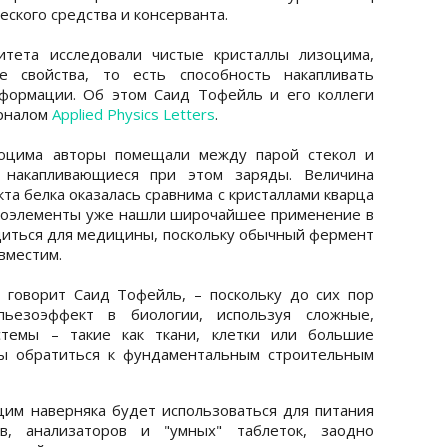
еского средства и консерванта.
итета исследовали чистые кристаллы лизоцима,
е свойства, то есть способность накапливать
формации. Об этом Саид Тофейль и его коллеги
урналом
Applied Physics Letters
.
зоцима авторы помещали между парой стекол и
я накапливающиеся при этом заряды. Величина
та белка оказалась сравнима с кристаллами кварца
ьезоэлементы уже нашли широчайшее применение в
диться для медицины, поскольку обычный фермент
вместим.
 говорит Саид Тофейль, – поскольку до сих пор
пьезоэффект в биологии, используя сложные,
стемы – такие как ткани, клетки или большие
бы обратиться к фундаментальным строительным
им наверняка будет использоваться для питания
ов, анализаторов и "умных" таблеток, заодно