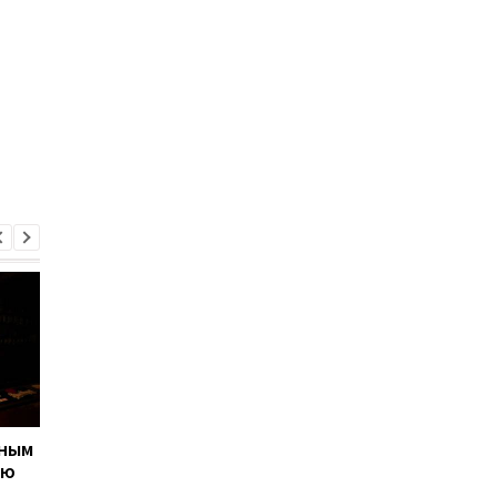
ьным
Ученые создали
Украинский
ью
дождевой генератор
шестиклассник созд
электричества
бесшумный