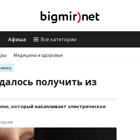
о
Афиша
Все категории
гры
Медицина и здоровье
ехнику
далось получить из
лок, который накапливает электрическое
горьев