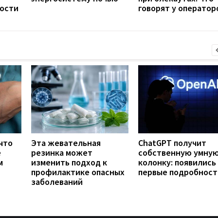
ости
говорят у оператор
что
Эта жевательная
ChatGPT получит
е
резинка может
собственную умну
м
изменить подход к
колонку: появились
профилактике опасных
первые подробност
заболеваний