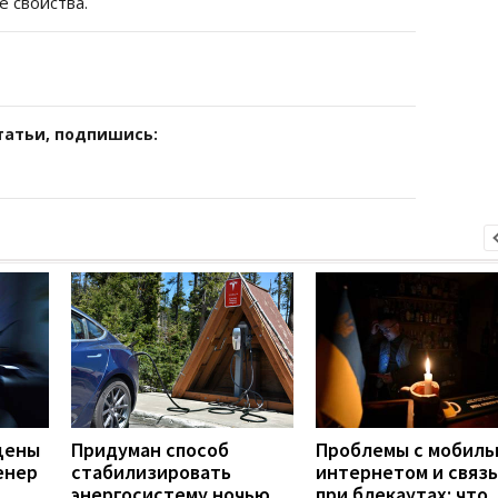
 свойства.
татьи, подпишись:
цены
Придуман способ
Проблемы с мобил
енер
стабилизировать
интернетом и связ
энергосистему ночью
при блекаутах: что