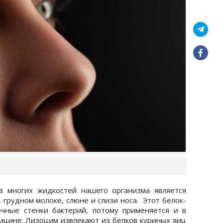
 многих жидкостей нашего организма является
 грудном молоке, слюне и слизи носа. Этот белок-
чные стенки бактерий, потому применяется и в
цине. Лизоцим извлекают из белков куриных яиц