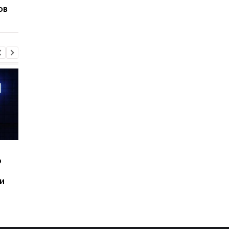
ов
ветрогенератор
Шесть смартфонов за
Назван самый люби
ю
год: Nothing готовит
iPhone пользователе
самый масштабный
и это не новый флаг
и
запуск в своей истории