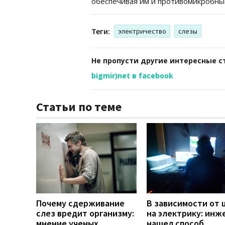
обеспечивая им и противомикробные
Теги:
электричество
слезы
Не пропусти другие интересные с
bigmir)net в facebook
Статьи по теме
Почему сдерживание
В зависимости от 
слез вредит организму:
на электрику: инж
мнение ученых
нашел способ