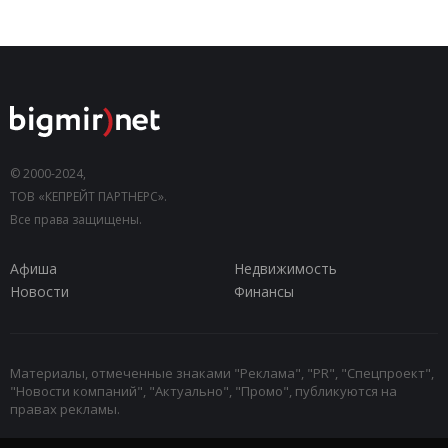
© 2000-2024,
ТОВ «КЕПРЕЙТ ПАРТНЕРС».
Все права защищены.
Афиша
Недвижимость
Новости
Финансы
Материалы, отмеченные знаками "Реклама", "PR", "Спецпроект",
"Новости компаний", "Актуально", "Промо", публикуются на
правах рекламы.