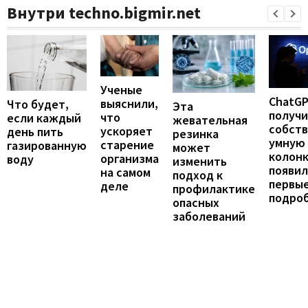
Внутри techno.bigmir.net
Ученые
ChatG
выяснили,
Что будет,
Эта
получ
что
если каждый
жевательная
собст
ускоряет
день пить
резинка
умную
старение
газированную
может
колонк
организма
воду
изменить
появил
на самом
подход к
первы
деле
профилактике
подро
опасных
заболеваний